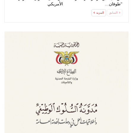
“طوفان…
الأمريكي
السابق
المزيد