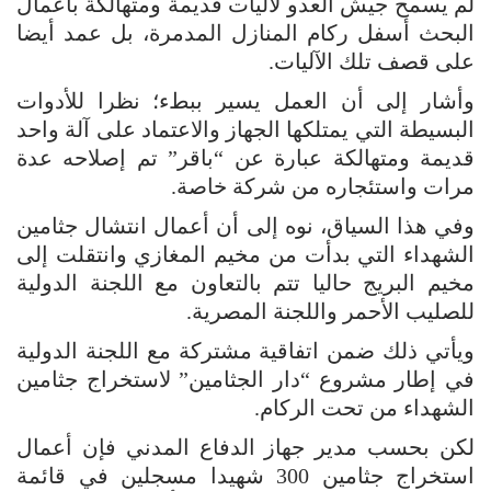
لم يسمح جيش العدو لآليات قديمة ومتهالكة بأعمال
البحث أسفل ركام المنازل المدمرة، بل عمد أيضا
على قصف تلك الآليات.
وأشار إلى أن العمل يسير ببطء؛ نظرا للأدوات
البسيطة التي يمتلكها الجهاز والاعتماد على آلة واحد
قديمة ومتهالكة عبارة عن “باقر” تم إصلاحه عدة
مرات واستئجاره من شركة خاصة.
وفي هذا السياق، نوه إلى أن أعمال انتشال جثامين
الشهداء التي بدأت من مخيم المغازي وانتقلت إلى
مخيم البريج حاليا تتم بالتعاون مع اللجنة الدولية
للصليب الأحمر واللجنة المصرية.
ويأتي ذلك ضمن اتفاقية مشتركة مع اللجنة الدولية
في إطار مشروع “دار الجثامين” لاستخراج جثامين
الشهداء من تحت الركام.
لكن بحسب مدير جهاز الدفاع المدني فإن أعمال
استخراج جثامين 300 شهيدا مسجلين في قائمة