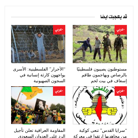
قد يعجبك ايضا
-عربي
-عربي
مستوطنون يصيبون فلسطينيًا
“الأحرار” الفلسطينية: الأسرى
بالرصاص ويهاجمون طاقم
يواجهون كارثة إنسانية في
إسعاف في بيت لحم
السجون الصهيونية
-عربي
-عربي
“سرايا القدس” تنعى كوكبة
المقاومة العراقية تعلن تأجيل
من مجاهديها ارتقوا في معركة
الرد على العدوان السعودي