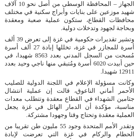
الجهاز – المحافظة الوسطى من أصل نحو 10 آلاف
شهيد موزعين على بنايات وأبراج سكنية في مختلف
محافظات القطاع، ستكون عملية صعبة ومعقدة
وبحاجة لجهود وتدخلات دولية.
وتشير تقديرات حكومية في غزة إلى تعرض 39 ألف
أسرة للمجازر في غزة، تخللها إبادة 27 ألف أسرة
مُسحت من السجل المدني بعدد 8563 شهيدا، في
حين أبيدت 6020 أسرة ومُتبقي منها ناجي وحيد بعدد
12911 شهيدا.
وكانت مسؤولة الإعلام في اللجنة الدولية للصليب
الأحمر أماني الناعوق، قالت إن عملية انتشال
جثامين الشهداء في القطاع معقدة وتتطلب معدات
مناسبة، مؤكدة أن الدمار الهائل في غزة يجعل
العملية معقدة وتحتاج وقتا وجهودا مشتركة.
وتقدر الأمم المتحدة وجود 55 مليون طن تقريبا من
الحطام والركام في غزة التي تعرضت لإبادة