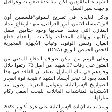
الشهداء المفقودين، لكن ثمة عدة صعوبات وعراقيل
واجهت سير العمل.
وذكر العايدي في تصريح لـموقع”فلسطين أون
لاين”،مساء الاثنين، أبرز العراقيل، منها: ارتفاع أعداد
المنازل التي يعتقد أصحابها وجود جثامين أسفل
ركامها، وتهالك المعدات والآليات، وانعدام قطع
الغيار، ونقص الوقود، وغياب الأجهزة المخبرية
لفحص الحمض النووي (DNA).
وعلى الرغم من تمكن طواقم الدفاع المدني من
العثور على رفات 37 شهيدا من أصل 72 ارتقوا خلال
وجودهم في تلك المنازل، يعتقد أن الفاقد في هذا
العدد يعود لـ: تبخر أجساد الشهداء نتيجة قوة انفجار
الصواريخ الإسرائيلية، وعوامل التعرية، وطول أمد
الاستجابة لمناشدات العائلات للبحث أسفل ركام
منازلها.
ومنذ بداية الإبادة الإسرائيلية على غزة أكتوبر 2023