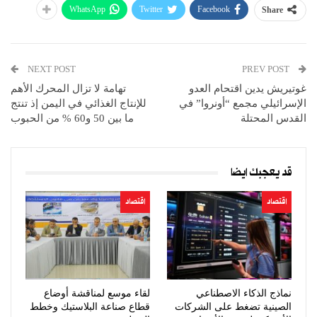
WhatsApp
Twitter
Facebook
Share
NEXT POST
PREV POST
غوتيريش يدين اقتحام العدو
تهامة لا تزال المحرك الأهم
الإسرائيلي مجمع “أونروا” في
للإنتاج الغذائي في اليمن إذ تنتج
القدس المحتلة
ما بين 50 و60 % من الحبوب
قد يعجبك ايضا
اقتصاد
اقتصاد
نماذج الذكاء الاصطناعي
لقاء موسع لمناقشة أوضاع
الصينية تضغط على الشركات
قطاع صناعة البلاستيك وخطط