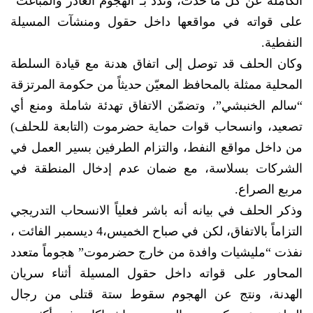
الكاملة عن كل ما حدث، وندد بـ”الهجوم الغادر والمباغت”
على قواته في مواقعها داخل حقول ومنشآت المسيلة
النفطية.
وكان الحلف قد توصل إلى اتفاق هدنة مع قيادة السلطة
المحلية ممثلة بالمحافظ المعيّن حديثاً من حكومة المرتزقة
“سالم الخنبشي”، وتضمّن الاتفاق تهدئة شاملة ومنع أي
تصعيد، وانسحاب قوات حماية حضرموت (التابعة للحلف)
من داخل مواقع النفط، والتزام الطرفين بسير العمل في
الشركات بسلاسة، مع ضمان عدم إدخال المنطقة في
مربع الصراع.
وذكر الحلف في بيانه أنه باشر فعلياً الانسحاب التدريجي
التزاماً بالاتفاق، لكن في صباح الخميس،4 ديسمبر الفائت ،
نفذت “مليشيات وافدة من خارج حضرموت” هجوماً متعدد
المحاور على قواته داخل حقول المسيلة أثناء سريان
الهدنة، ونتج عن الهجوم سقوط ستة قتلى من رجال