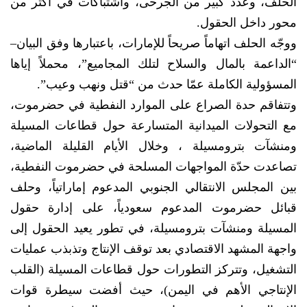
الحلف، وعدد كبير من الجرحى، واشتباكات في أكثر من
محور داخل الحقول.
ووجّه الحلف اتهاماً صريحاً للإمارات، باعتبارها وفق البيان–
“الداعمة بالمال والسلاح لتلك المجاميع”، محملاً إياها
المسؤولية الكاملة عمّا حدث من “قتل ونهب وعيب”.
وتتفاقم حدة الصراع على الموارد النفطية في حضرموت،
مع التحولات الميدانية المتسارعة حول قطاعات المسيلة
ومنشآت بترومسيلة ، وخلال الأيام القليلة الماضية،
تصاعدت حدّة المواجهات المسلحة في حضرموت النفطية،
بين المجلس الانتقالي الجنوبي المدعوم إماراتياً، وحلف
قبائل حضرموت المدعوم سعودياً، على إدارة حقول
المسيلة ومنشآت بترومسيلة، في تطور يعيد الحقول إلى
واجهة المشهد الاقتصادي بعد توقف الإنتاج وتذبذب عمليات
التشغيل، وتتركز التطورات حول قطاعات المسيلة (القلب
الإنتاجي الأهم في اليمن)، حيث أفضت سيطرة قوات