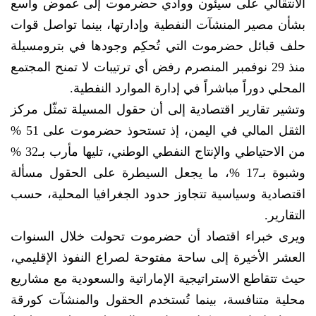
الانتقالي على سيئون ووادي حضرموت إلى غموض واسع
بشأن مصير المنشآت النفطية وإدارتها، بينما تواصل قوات
حلف قبائل حضرموت التي تُحكِم وجودها في بترومسيلة
منذ 29 نوفمبر المنصرم رفض أي ترتيبات لا تمنح المجتمع
المحلي دوراً مباشراً في إدارة الموارد النفطية.
وتشير تقارير اقتصادية إلى أن حقول المسيلة تمثّل مركز
الثقل المالي في اليمن، إذ تستحوذ حضرموت على 51 %
من الاحتياطي والإنتاج النفطي الوطني، تليها مأرب بـ32 %
وشبوة بـ17 %، ما يجعل السيطرة على الحقول مسألة
اقتصادية وسياسية تتجاوز حدود الجغرافيا المحلية، حسب
التقارير.
ويرى خبراء اقتصاد أن حضرموت تحولت خلال السنوات
العشر الأخيرة إلى ساحة مفتوحة لصراع النفوذ الإقليمي،
حيث تتقاطع الاستراتيجية الإماراتية والسعودية مع مشاريع
محلية متنافسة، بينما تُستخدم الحقول والمنشآت كورقة