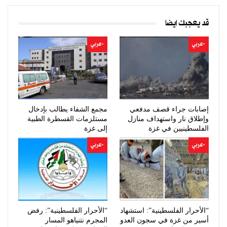
قد يعجبك ايضا
-عربي
-عربي
إصابات جراء قصف مدفعي
مجمع الشفاء يطالب بإدخال
وإطلاق نار واستهداف منازل
مستلزمات القسطرة الطبية
الفلسطينيين في غزة
إلى غزة
-عربي
-عربي
“الأحرار الفلسطينية”: استشهاد
“الأحرار الفلسطينية”: رفض
أسير من غزة في سجون العدو
المجرم نتنياهو المسار