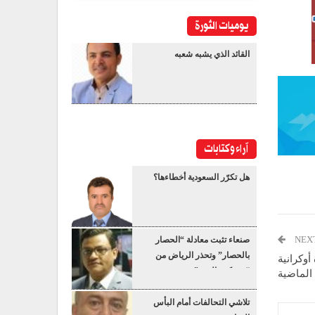
يوميات الثورة
القائد الذي يشبه شعبه
آراء وكتابات
هل تكرّر السعودية أخطاءها؟
NEX
صنعاء تثبت معادلة “الحصار
بالحصار” وتحذر الرياض من
12 طائرة مسيرة أوكرانية
“عسكرة البحر”
الماضية
تلاشي التحالفات أمام البأس