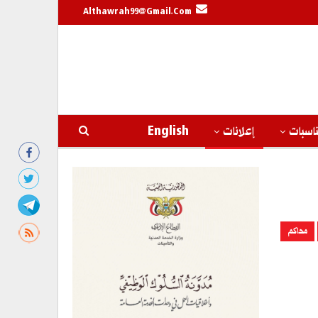
Althawrah99@gmail.com
اسبات
إعلانات
English
محاكم