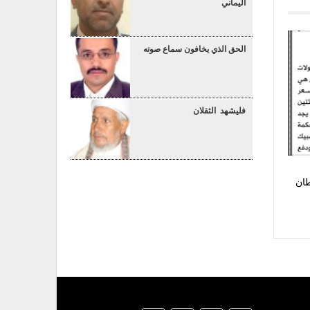
اليماني
الحق الذي يخافون سماع صوته
فليشهد الثقلان
طان