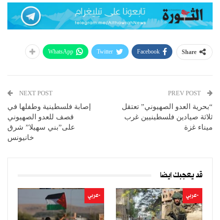
WhatsApp
Twitter
Facebook
Share
NEXT POST
PREV POST
“بحرية العدو الصهيوني” تعتقل
إصابة فلسطينية وطفلها في
ثلاثة صيادين فلسطينيين غرب
قصف للعدو الصهيوني
ميناء غزة
على”بني سهيلا” شرق
خانيونس
قد يعجبك ايضا
-عربي
-عربي