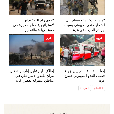
“هند رجب” تدعو فيتنام الى
“قوى رام الله” تدعو
احتجاز جندي صهيوني بسبب
لاستراتيجية كفاح مغايرة في
جرائم الحرب في غزة…
ضوء الإبادة والتطهير…
-عربي
-عربي
إصابة ثلاثة فلسطينيين جراء
إطلاق نار وقنابل إنارة وإشعال
قصف العدو الصهيوني قطاع
نيران للعدو الإسرائيلي في
غزة
مناطق متفرقة بقطاع غزة
السابق
المزيد