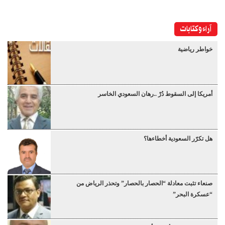
آراء وكتابات
خواطر رياضية
أمريكا إلى السقوط دُرْ ..رهان السعودي الخاسر
هل تكرّر السعودية أخطاءها؟
صنعاء تثبت معادلة “الحصار بالحصار” وتحذر الرياض من
“عسكرة البحر”