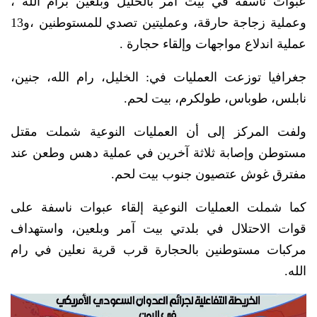
عبوات ناسفة في بيت أمر بالخليل وبلعين برام الله ،
وعملية زجاجة حارقة، وعمليتين تصدي للمستوطنين ،و13
عملية اندلاع مواجهات وإلقاء حجارة .
جغرافيا توزعت العمليات في: الخليل، رام الله، جنين،
نابلس، طوباس، طولكرم، بيت لحم.
ولفت المركز إلى أن العمليات النوعية شملت مقتل
مستوطن وإصابة ثلاثة آخرين في عملية دهس وطعن عند
مفترق غوش عتصيون جنوب بيت لحم.
كما شملت العمليات النوعية إلقاء عبوات ناسفة على
قوات الاحتلال في بلدتي بيت آمر وبلعين، واستهداف
مركبات مستوطنين بالحجارة قرب قرية نعلين في رام
الله.