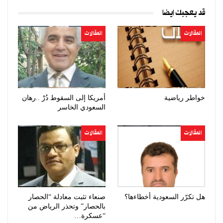
قد يعجبك ايضا
المقالات
المقالات
خواطر رياضية
أمريكا إلى السقوط دُرْ ..رهان
السعودي الخاسر
المقالات
المقالات
هل تكرّر السعودية أخطاءها؟
صنعاء تثبت معادلة “الحصار
بالحصار” وتحذر الرياض من
“عسكرة…