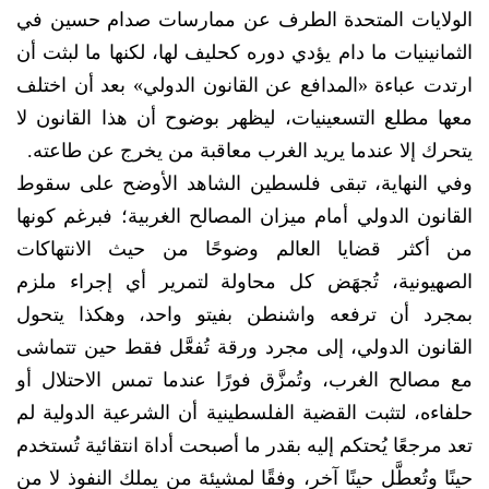
الولايات المتحدة الطرف عن ممارسات صدام حسين في
الثمانينيات ما دام يؤدي دوره كحليف لها، لكنها ما لبثت أن
ارتدت عباءة «المدافع عن القانون الدولي» بعد أن اختلف
معها مطلع التسعينيات، ليظهر بوضوح أن هذا القانون لا
يتحرك إلا عندما يريد الغرب معاقبة من يخرج عن طاعته.
وفي النهاية، تبقى فلسطين الشاهد الأوضح على سقوط
القانون الدولي أمام ميزان المصالح الغربية؛ فبرغم كونها
من أكثر قضايا العالم وضوحًا من حيث الانتهاكات
الصهيونية، تُجهَض كل محاولة لتمرير أي إجراء ملزم
بمجرد أن ترفعه واشنطن بفيتو واحد، وهكذا يتحول
القانون الدولي، إلى مجرد ورقة تُفعَّل فقط حين تتماشى
مع مصالح الغرب، وتُمزَّق فورًا عندما تمس الاحتلال أو
حلفاءه، لتثبت القضية الفلسطينية أن الشرعية الدولية لم
تعد مرجعًا يُحتكم إليه بقدر ما أصبحت أداة انتقائية تُستخدم
حينًا وتُعطَّل حينًا آخر، وفقًا لمشيئة من يملك النفوذ لا من