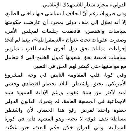
الدولي» مجرد شعار للاستهلاك الإعلامي.
وفي فنزويلا، رغم أنّ الخلاف السياسي فيها داخلي الطابع،
إلا أنه تحوّل إلى ملف دولي بمجرد أن عارضت حكومتها
سياسات واشنطن، فانعقدت جلسات لمجلس الأمن،
وصدرت عقوبات تحت عنوان «الديمقراطية»، بينما لم تُتخذ
إجراءات مماثلة بحق دول أخرى حليفة للغرب تمارس
سياسات قمعية بحق شعوبها كدول الخليج التي لا تتعامل
مع مواطنيها حتى كبشر لهم الحق في التعبير.
وفي كوبا، قلب المقاومة النابض في وجه المشروع
الأمريكي، تخنق واشنطن البلاد بحصار اقتصادي وحشي
امتد لأكثر من ستة عقود، ورغم الإدانة السنوية شبه
الاجماعية في الجمعية العامة، لم يتحرك القانون الدولي
خطوة واحدة لفرض رفع هذا الحصار، لأن واشنطن
ببساطة تقف فوقه لا تحته. وهو المشهد ذاته في كوريا
الشمالية، وفي العراق خلال حكم البعث، حين غضّت