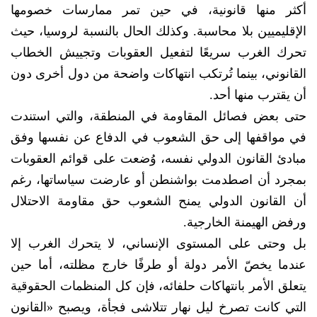
أكثر منها قانونية، في حين تمر ممارسات خصومها
الإقليميين بلا محاسبة. وكذلك الحال بالنسبة لروسيا، حيث
تحرك الغرب سريعًا لتفعيل العقوبات وتجييش الخطاب
القانوني، بينما تُرتكب انتهاكات واضحة من دول أخرى دون
أن يقترب منها أحد.
حتى بعض فصائل المقاومة في المنطقة، والتي استندت
في مواقفها إلى حق الشعوب في الدفاع عن نفسها وفق
مبادئ القانون الدولي نفسه، وُضعت على قوائم العقوبات
بمجرد أن اصطدمت بواشنطن أو عارضت سياساتها، رغم
أن القانون الدولي يمنح الشعوب حق مقاومة الاحتلال
ورفض الهيمنة الخارجية.
بل وحتى على المستوى الإنساني، لا يتحرك الغرب إلا
عندما يخصّ الأمر دولة أو طرفًا خارج مظلته، أما حين
يتعلق الأمر بانتهاكات حلفائه، فإن كل المنظمات الحقوقية
التي كانت تصرخ ليل نهار تتلاشى فجأة، ويصبح «القانون