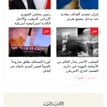
إيران تتصدى لأهداف معادية
رئيس مجلس الشورى
عند مدخل مضيق هرمز
الإيراني: الترهيب والأخبار
الكاذبة استراتيجية أمريكية
فاشلة
دولي
دولي
الصليب الأحمر يحذّر العالم من
كوريا الشمالية تطلق صاروخاً
الأسلحة النووية في ذكرى
بالستياً قصير المدى باتجاه بحر
القصف الذرّي الأمريكي
اليابان
لهيروشيما
السابق
المزيد