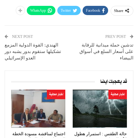
WhatsApp
Twitter
Facebook
Share
NEXT POST
PREV POST
تدشين حملة ميدانية للرقابة
الهندي: القوة الدولية المزمع
على أسعار السلع في أسواق
تشكيلها ستقوم بدور يشبه دور
البيضاء
العدو الإسرائيلي
قد يعجبك ايضا
اخبار محلية
اخبار محلية
حالة الطقس : استمرار هطول
اجتماع لمناقشة مسودة الخطة