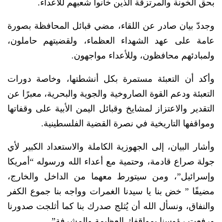
بحق الخونة والمرتزقة الذين خانوا شعبهم للأعداء.
وجددّ بيان صادر عن اللقاء، مضي قبائل المحافظة بصورة
عامة على عهد الشهداء العظماء، ولقضيتهم حاملون،
ولمبادئهم محافظون، وللأعداء مواجهون.
وأكد أن التعبئة مستمرة بكل أنشطتها، وخاصة دورات
التعبئة ودعم القوة الصاروخية والجوية والبحرية، معبرًا عن
التقدير والاعتزاز لمشايخ وقبائل اليمن الأبية على وقفاتها
ومواقفها التاريخية في نصرة القضية الفلسطينية.
وأشار البيان، إلى الجهوزية الكاملة والاستعداد الكبير لأي
جولة صراع قادمة، وحتمية مع أعداء الله ورسوله “أمريكا
وإسرائيل”، ومن سيتورط معهما من الداخل والخارج،
مضيفًا ” خض بنا يا سيدنا الغمرات وواجه بنا جموع الكفر
والنفاق، ونسأل الله أن يُثلج صدرك بنا كما أثلجت صدورنا
ورفعت رؤوسنا بمواقفك العظيمة والمشرفة”.