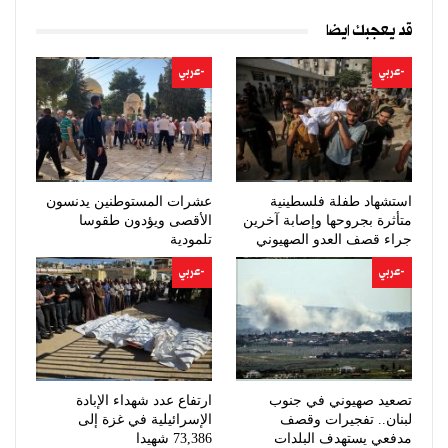
قد يعجبك ايضا
-عربي
-عربي
استشهاد طفلة فلسطينية
عشرات المستوطنين يدنسون
متأثرة بجروحها وإصابة آخرين
الأقصى ويؤدون طقوسا
جراء قصف العدو الصهيوني
تلمودية
غزة
-عربي
-عربي
تصعيد صهيوني في جنوب
ارتفاع عدد شهداء الإبادة
لبنان.. تفجيرات وقصف
الإسرائيلية في غزة إلى
مدفعي يستهدف البلدات
73,386 شهيدا