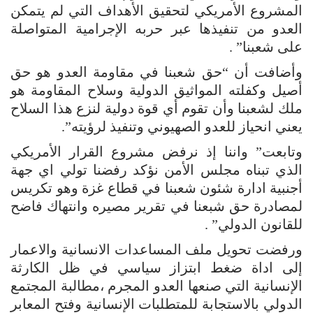
المشروع الأمريكي لتحقيق الأهداف التي لم يتمكن
العدو من تنفيذها عبر حربه الإجرامية المتواصلة
على شعبنا” .
وأضافت أن “حق شعبنا في مقاومة العدو هو حق
أصيل وكفلته المواثيق الدولية وسلاح المقاومة هو
ملك لشعبنا وأن تقوم أي قوة دولية لنزع هذا السلاح
يعني انحياز للعدو الصهيوني وتنفيذ لرؤيته”.
وتابعت” واننا إذ نرفض مشروع القرار الأمريكي
الذي تبناه مجلس الأمن نؤكد رفضنا تولي اي جهة
أجنبية ادارة شئون شعبنا في قطاع غزة وهو تكريس
لمصادرة حق شبعنا في تقرير مصيره وانتهاك فاضح
للقانون الدولي” .
ورفضت تحويل ملف المساعدات الانسانية والاعمار
إلى اداة ضغط ابتزاز سياسي في ظل الكارثة
الإنسانية التي صنعها العدو المجرم ،مطالبة المجتمع
الدولي بالاستجابة للمتطلبات الإنسانية وفتح المعابر