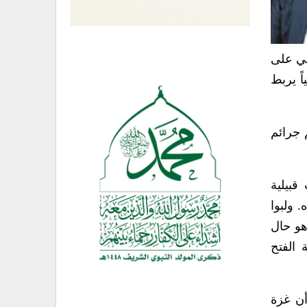
تي على
اً يربط
م جرائم
بيلية
 ولبوا
هو حال
 الفتح
أن غزة