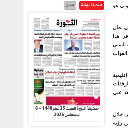
الصحيفة الورقية
الملحق
وثي هو
تي تظل
وفي هذا
اليمني
القوات
قليمية
لوقفات
ؤكد على
صحيفة الثورة السبت 25 صفر1448 – 8
اغسطس 2026
ن خلال
عن رؤية