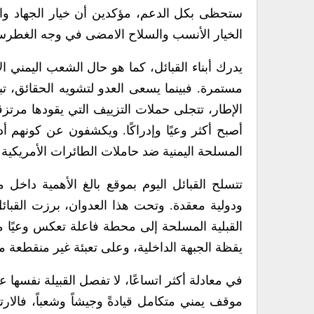
ستحظى بكل الدعم، مؤكدين أن خيار الجهاد والم
الخيار الأنسب والسلاح الامضى في وجه الغطرسة
يدرك أبناء القبائل، كما هو حال الشعب اليمني ا
مستمرة. فبينما يسعى العدو لتشويه الحقائق، تبرز
الإطار، تتجلى حملات التزييف التي يقودها مرتزق
أصبح أكثر وعيًا وإدراكًا. ويكشفون عن كونهم أ
المسلحة اليمنية ضد حاملات الطائرات الأمريكية 
تتسلح القبائل اليوم بموقع بالغ الأهمية داخل م
ودولية معقدة. وتحت هذا العدوان، برزت القبائ
القبلية المسلحة إلى محطة فاعلة تعكس وعيًا ميدا
يقظة الجبهة الداخلية، وعلى تعبئة غير منقطعة مس
في معادلة أكثر اتساعًا، لا تفصل القبيلة نفسها
موقف يمني متكامل قيادةً وجيشاً وشعباً، فالارتب