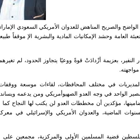
م الواضح والصريح المناهض للعدوان الأمريكي السعودي الإمارا
ئة العامة وحشد الإمكانيات المادية والبشرية الإ موقفاً طبيعي
 النفير، بعزيمة أزْدادَتْ قوةً ووعيًا يتجاوز الحدود، لم تغيره
 مواجهته.
ديريات في مختلف المحافظات، لقاءات موسعة ووقفات ق
صير الواحد في وجه العدو الصهيوأمريكي ومن يدعمه ويسانده.
ضامينها، مؤكدين أن مخططات العدو لن يكتب لها النجاح كما 
سنوات الماضية، والعدوان الأمريكي والإسرائيلي في معركة
فلسطين قضية المسلمين الأولى والمركزية، مجمعين على 