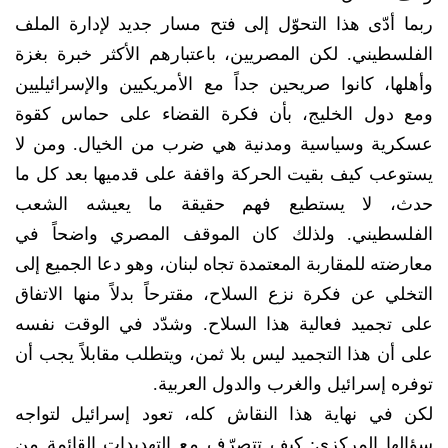
ربما أدّى هذا التحوّل إلى فتح مسار جديد لإدارة الملف
الفلسطيني. لكن المصريين، باعتبارهم الأكثر خبرة بغزة
وأهلها، كانوا صريحين جداً مع الأمريكيين والإسرائيليين
ومع دول الخليج، بأن فكرة القضاء على حماس كقوة
عسكرية وسياسية ومدنية هي ضرب من الخيال. ومن لا
يستوعب كيف بقيت الحركة واقفة على قدميها بعد كل ما
حدث، لا يستطيع فهم حقيقة ما يعيشه الشعب
الفلسطيني. ولذلك كان الموقف المصري واضحاً في
معارضته للمقاربة المعتمدة تجاه لبنان، وهو دعا الجميع إلى
التخلي عن فكرة نزع السلاح، مقترحاً بدلاً منها الاتفاق
على تجميد فعالية هذا السلاح. وشدّد في الوقت نفسه
على أن هذا التجميد ليس بلا ثمن، ويتطلب مقابلاً يجب أن
توفره إسرائيل والغرب والدول العربية.
لكن في نهاية هذا النقاش كله، تعود إسرائيل لتواجه
سؤالها المركزي: كيف تتصرّف مع التهديدات القائمة من