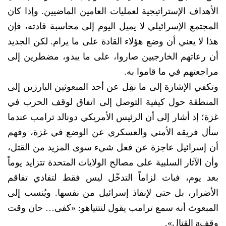
الأهداف الإستراتيجية لعمليات العامين الماضيين. وإذا كان
المجتمع الإسرائيلي لا يميل اليوم إلى محاسبة قادته، فإن
هذا لا يعني أن وضع هؤلاء القادة على ما يرام. لكن الجديد
أن رعاتهم الخارجيين صاروا، على ما يبدو، مضطرين إلى
مراجعتهم في ما قاموا به.
وتكفي الإشارة إلى ما نقِل عن أحد المبعوثين البارزين إلى
المنطقة حول كيفية التوصل إلى اتفاق لوقف الحرب في
غزة؛ إذ أشار إلى أن الرئيس الأمريكي دونالد ترامب عندما
سأل فريقه الأمني والعسكري عن الوضع في غزة، وفهم
أن إسرائيل عاجزة عن فعل شيء سوى المزيد من القتل،
وأن الآثار السلبية على مصالح الولايات المتحدة تتزايد يوماً
بعد يوم، فبات لزاماً التدخّل ليس فقط لتفادي تفاقم
الأضرار، بل حتى لإنقاذ إسرائيل من نفسها. ويُنسب إلى
المبعوث أنه سمع ترامب يقول لنتنياهو: «كفى… حان وقت
وقفa القتال».