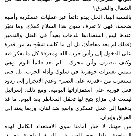
الشمال والشرق؟
بالنسبة إليها، الحل يبدو دائماً عبر عمليات عسكرية وأمنية
ضخمة، فهي لا تعرف سوى هذا السلاح كعلاج. وما تغيّر
عندها ليس استعدادها للذهاب بعيداً في القتل والتدمير
(فذلك لم يعد مفاجأة)، بل أن ما كانت تتبجّح به من قدرة
على الدخول إلى رأس حزب الله ومعرفة كل ما يفكر فيه
وكيف يتصرف وأين يتحرك… لم يعد قائماً اليوم. وهي
تلمس تغييرات جوهرية في سلوك وأداء الحزب، بل حتى
تستغرب من «قدرته على الصبر» وعدم الانجرار إلى ردود
فعل فورية على استفزازاتها اليومية. ومع ذلك، إسرائيل
ليست في مزاج يتيح لها تحمّل المخاطر بعد اليوم، ما قد
يدفعها إلى عمل عسكري واسع ضد لبنان، وربما يمتد إلى
العراق وإيران.
من جهتنا، لا خيار أمامنا سوى الاستعداد الكامل لهذه
المواجهة. وإذا نجح العدو في المرة الماضية بتفريق