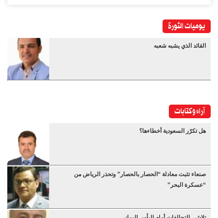
يوميات الثورة
القائد الذي يشبه شعبه
آراء وكتابات
هل تكرّر السعودية أخطاءها؟
صنعاء تثبت معادلة “الحصار بالحصار” وتحذر الرياض من
“عسكرة البحر”
تلاشي التحالفات أمام البأس اليماني