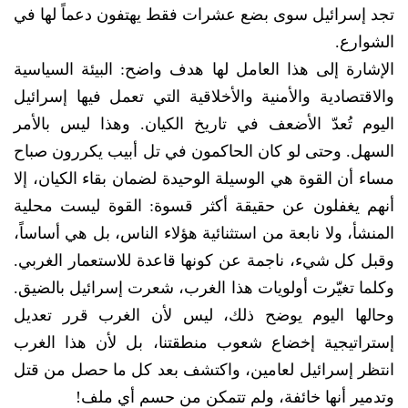
تجد إسرائيل سوى بضع عشرات فقط يهتفون دعماً لها في
الشوارع.
الإشارة إلى هذا العامل لها هدف واضح: البيئة السياسية
والاقتصادية والأمنية والأخلاقية التي تعمل فيها إسرائيل
اليوم تُعدّ الأضعف في تاريخ الكيان. وهذا ليس بالأمر
السهل. وحتى لو كان الحاكمون في تل أبيب يكررون صباح
مساء أن القوة هي الوسيلة الوحيدة لضمان بقاء الكيان، إلا
أنهم يغفلون عن حقيقة أكثر قسوة: القوة ليست محلية
المنشأ، ولا نابعة من استثنائية هؤلاء الناس، بل هي أساساً،
وقبل كل شيء، ناجمة عن كونها قاعدة للاستعمار الغربي.
وكلما تغيّرت أولويات هذا الغرب، شعرت إسرائيل بالضيق.
وحالها اليوم يوضح ذلك، ليس لأن الغرب قرر تعديل
إستراتيجية إخضاع شعوب منطقتنا، بل لأن هذا الغرب
انتظر إسرائيل لعامين، واكتشف بعد كل ما حصل من قتل
وتدمير أنها خائفة، ولم تتمكن من حسم أي ملف!