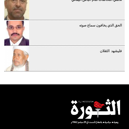
الحق الذي يخافون سماع صوته
فليشهد الثقلان