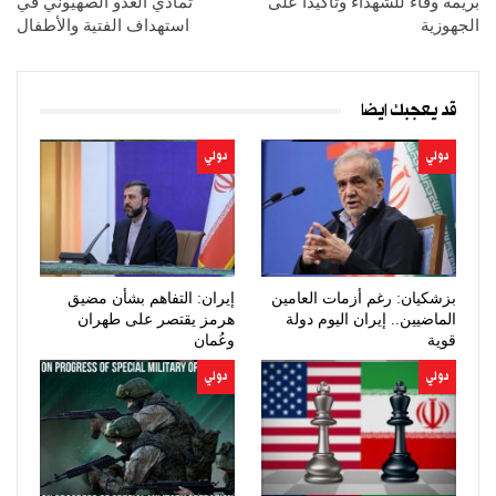
بريمة وفاء للشهداء وتأكيدا على
تمادي العدو الصهيوني في
الجهوزية
استهداف الفتية والأطفال
قد يعجبك ايضا
دولي
دولي
بزشكيان: رغم أزمات العامين
إيران: التفاهم بشأن مضيق
الماضيين.. إيران اليوم دولة
هرمز يقتصر على طهران
قوية
وعُمان
دولي
دولي