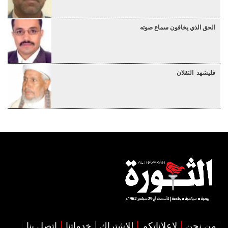
الحق الذي يخافون سماع صوته
فليشهد الثقلان
من نحن
لإعلاناتكم
للإشتراك
خدماتنا
اتصل بنا