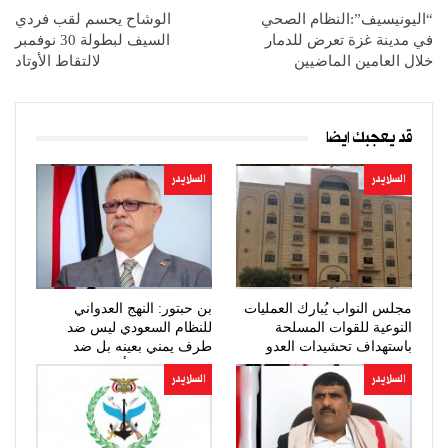
“اليونيسيف”:النظام الصحي
الوشاح يحسم لقب فردي
في مدينة غزة تعرض للدمار
السيف لبطولة 30 نوفمبر
خلال العامين الماضيين
لالتقاط الأوتاد
قد يعجبك ايضا
السلايدر
السلايدر
مجلس النواب يُبارك العمليات
بن حبتور: النهج العدواني
النوعية للقوات المسلحة
للنظام السعودي ليس ضد
باستهداف تحشيدات العدو
طرف يمني بعينه بل ضد
السعودي
الشعب اليمني أجمع
السلايدر
السلايدر