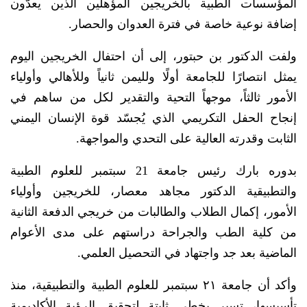
المؤسسات الطبية بالخريجين المؤهلين الذين يعدّون
إضافة نوعية خاصة في فترة العدوان والحصار.
ولفت الدكتور بن حبتور، إلى أن احتفال الخريجين اليوم
يمثل انتصارًا للجامعة أولًا ولليمن ثانياً وللأهالي وأولياء
الأمور ثالثاً، موجهاً التحية والتقدير لكل من ساهم في
إنجاح الحفل التكريمي الذي يُجسّد قوة الإنسان اليمني
الثابت وقدرته العالية على التحدي والمواجهة.
بدوره بارك رئيس جامعة 21 سبتمبر للعلوم الطبية
والتطبيقية الدكتور مجاهد معصار، للخريجين وأولياء
الأمور، إكمال الطلاب والطالبات من خريجي الدفعة الثانية
من كلية الطب والجراحة دراستهم على مدى الأعوام
الماضية بعد جد واجتهاد في التحصيل العلمي.
وأكد أن جامعة ٢١ سبتمبر للعلوم الطبية والتطبيقية، منذ
تأسيسها، تسير بخطى ثابتة لتحقيق الرؤية الأكاديمية