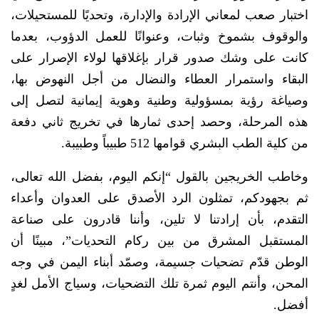
اختبار صعب لمعاني الإرادة والإدارة، وتحديًا للمستحيلات،
والوقوف بشموخ وثبات، وعنوانًا للعمل الدؤوب، بعدما
كانت على وشك صدور قرار بإغلاقها لولاء الإصرار على
البقاء واستمرار العطاء والنضال من أجل النهوض بها،
وصياغة رؤية بمسؤولية وطنية وهوية إيمانية لتصل إلى
هذه المرحلة، وحصد إحدى ثمارها في تخريج ثاني دفعة
من كلية الطب البشري قوامها 512 طبيباً وطبيبة.
وخاطب الخريجين بالقول “إنكم اليوم، بفضل الله تعالى،
ثم بجهودكم، تمثلون الرد الأصدق على العدوان وأعداء
التقدم، بأن إرادتنا لا تلين، وأننا قادرون على صناعة
المستقبل المشرق من بين ركام التحديات”، مبينًا أن
الوطن قدّم تضحيات جسيمة، وصمّد أبناء اليمن في وجه
المحن، وأنتم اليوم ثمرة تلك التضحيات، وسياج الأمل لغدٍ
أفضل.