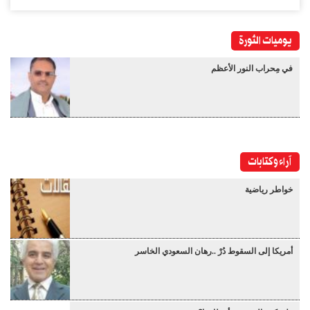
يوميات الثورة
في مِحراب النور الأعظم
آراء وكتابات
خواطر رياضية
أمريكا إلى السقوط دُرْ ..رهان السعودي الخاسر