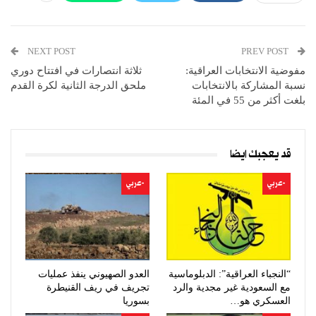
NEXT POST
PREV POST
مفوضية الانتخابات العراقية:
ثلاثة انتصارات في افتتاح دوري
نسبة المشاركة بالانتخابات
ملحق الدرجة الثانية لكرة القدم
بلغت أكثر من 55 في المئة
قد يعجبك ايضا
-عربي
-عربي
“النجباء العراقية”: الدبلوماسية
العدو الصهيوني ينفذ عمليات
مع السعودية غير مجدية والرد
تجريف في ريف القنيطرة
العسكري هو…
بسوريا