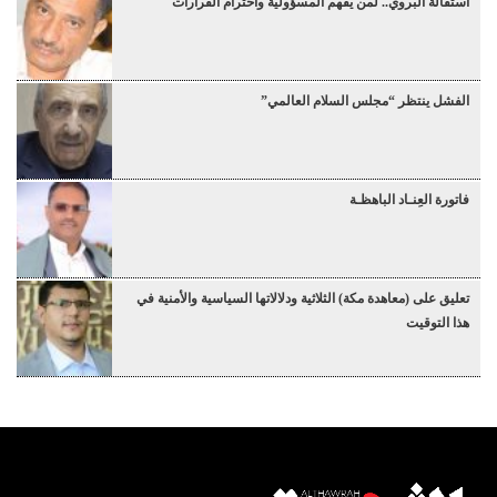
استقالة البروي.. لمن يفهم المسؤولية واحترام القرارات
الفشل ينتظر “مجلس السلام العالمي”
فاتورة العِنـاد الباهظـة
تعليق على (معاهدة مكة) الثلاثية ودلالاتها السياسية والأمنية في
هذا التوقيت