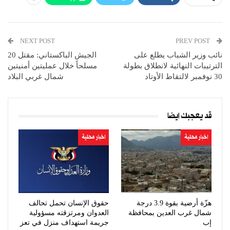
NEXT POST
PREV POST
نائب وزير الشباب يطلع على
الجيش الباكستاني: مقتل 20
الترتيبات النهائية لانطلاق بطولة
مسلحاً خلال عمليتين أمنيتين
30 نوفمبر لالتقاط الأوتاد
شمال غربي البلاد
قد يعجبك ايضا
اخبار محلية
اخبار محلية
هزّة أرضية بقوة 3.9 درجة
حقوق الإنسان تحمل تحالف
شمال غرب العدين بمحافظة
العدوان ومرتزقته مسؤولية
إب
جريمة استهداف منزل في تعز