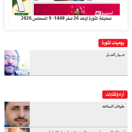
صحيفة الثورة الاحد 26 صفر 1448- 9 اغسطس 2026
يوميات الثورة
خــيار الحــل
آراء وكتابات
طوفان المباغتة