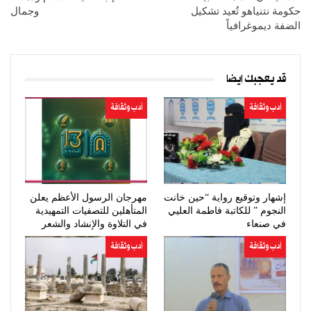
حكومة نتنياهو تُعيد تشكيل
وجمال
الضفة ديموغرافياً
قد يعجبك ايضا
أدب وثقافة
أدب وثقافة
إشهار وتوقيع رواية “حين خانت
مهرجان الرسول الأعظم يعلن
النجوم ” للكاتبة فاطمة العليي
المتأهلين للتصفيات التمهيدية
في صنعاء
في التلاوة والإنشاد والشعر
أدب وثقافة
أدب وثقافة