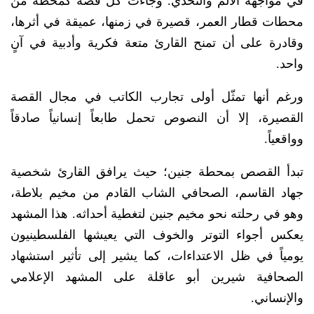
في مواجهة الألم والتحدي. وجاءت كل قصة كمحطة من
محطات قطار العمر، قصيرة في زمنها، عميقة في أثرها،
وقادرة على أن تمنح القارئ متعة فكرية وأدبية في آنٍ
واحد.
ورغم أنها تمثّل أولى تجارب الكاتب في مجال القصة
القصيرة، إلا أن النصوص تحمل طابعاً إنسانياً صادقاً
وواقعياً.
تبدأ القصص بمحطة جنين؛ حيث يرافق القارئ شخصية
جهاد القاسم، الصحافي الشاب القادم من مخيم بلاطة،
وهو في رحلته نحو مخيم جنين لتغطية أحداثه. هذا المشهد
يعكس أجواء التوتر والخوف التي يعيشها الفلسطينيون
يومياً في ظل الاعتداءات، كما يشير إلى تأثير استشهاد
الصحافية شيرين أبو عاقلة على المشهد الإعلامي
والإنساني.