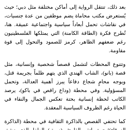
بعد ذلك، تنتقل الرواية إلى أماكن مختلفة مثل دبي؛ حيث
يُستعرض مكتب محاماة يضم موظفين من عدة جنسيات،
في نقاشات تحمل أبعاداً سياسية واجتماعية عميقة. هنا،
تُطرح فكرة (الطاقة الكامنة) التي يمتلكها الفلسطينيون
رغم ضعفهم الظاهر، كرمز للصمود والتحول إلى قوة
مقاومة.
وتتنوع المحطات لتشمل قصصاً شخصية وإنسانية، مثل
قصة (بانو)، الشاب الهندي الذي يتهم ظلماً بجريمة قتل،
ويوجه محامٍ شجاع دفاعاً يبرز أهمية العدالة، وتحمل
المسؤولية. وفي محطة (وداع راقص في باكو)، يرصد
الكاتب لحظة إنسانية بحتة تعكس الجمال والنقاء في
الحياة رغم الظروف السياسية المعقدة.
كما تحتفي القصص بالذاكرة الثقافية في محطة (الذاكرة