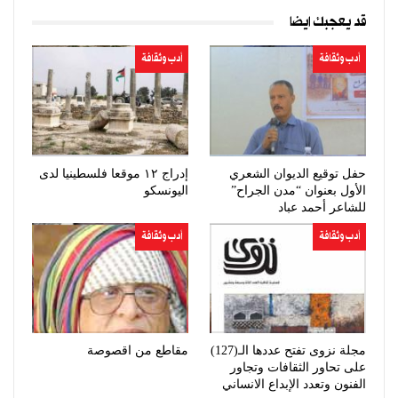
قد يعجبك ايضا
أدب وثقافة
أدب وثقافة
حفل توقيع الديوان الشعري
إدراج ١٢ موقعا فلسطينيا لدى
الأول بعنوان “مدن الجراح”
اليونسكو
للشاعر أحمد عباد
أدب وثقافة
أدب وثقافة
مجلة نزوى تفتح عددها الـ(127)
مقاطع من اقصوصة
على تحاور الثقافات وتجاور
الفنون وتعدد الإبداع الانساني