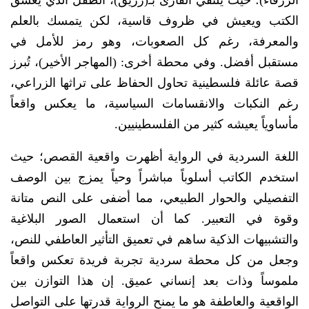
الزرقاء)؛ حيث يلتقي القارئ بـ(زريق)، الطفل الذي يعشق
الكتب ويعيش في ظروف قاسية، لكن يتمسك بالعلم
والمعرفة، رغم كل الصعوبات، وهو رمز للأمل في
مستقبل أفضل. وفي محطة أخرى: (المهاجر الأخير)، تُبرز
قصة عائلة فلسطينية تحاول الحفاظ على تراثها الزراعي،
رغم النكبات والانقسامات السياسية، ما يعكس واقعاً
مأساوياً يعيشه كثير من الفلسطينيين.
اللغة السردية في الرواية أظهرت واقعية القصص؛ حيث
استخدم الكاتب أسلوباً مباشراً وحياً يمزج بين الوصف
التفصيلي والحوار الطبيعي، مما أضفى على النص متانة
وقوة في التعبير. كما أن استعمال الصور البلاغية
والتشبيهات الذكية ساهم في تعميق التأثير العاطفي للنص،
وجعل من كل محطة سردية تجربة فريدة تعكس واقعاً
ملموساً وذات بعد إنساني عميق. إن هذا التوازن بين
الواقعية والعاطفة هو ما يمنح الرواية قدرتها على التواصل