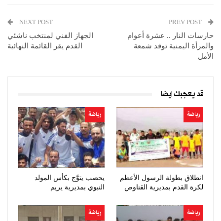
NEXT POST
PREV POST
حارسات النار .. عشرة أعوام
الجهاز الفني لمنتخب ناشئي
والمرأة اليمنية توقد شمعة
القدم يقر القائمة النهائية
الأمل
قد يعجبك ايضا
رياضة
رياضة
انطلاق بطولة الرسول الأعظم
يحصب يتوَّج بكأس المولد
لكرة القدم بمديرية القناوص
النبوي بمديرية يريم
رياضة
رياضة