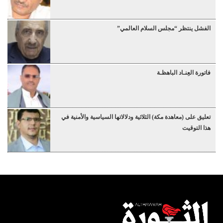
الفشل ينتظر “مجلس السلام العالمي”
فاتورة العِنـاد الباهظـة
تعليق على (معاهدة مكة) الثلاثية ودلالاتها السياسية والأمنية في
هذا التوقيت