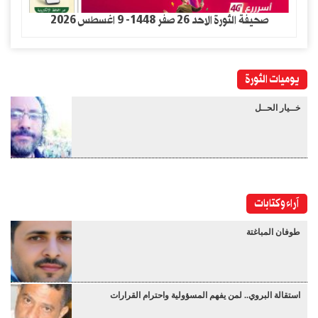
صحيفة الثورة الاحد 26 صفر 1448- 9 اغسطس 2026
يوميات الثورة
خــيار الحــل
آراء وكتابات
طوفان المباغتة
استقالة البروي.. لمن يفهم المسؤولية واحترام القرارات