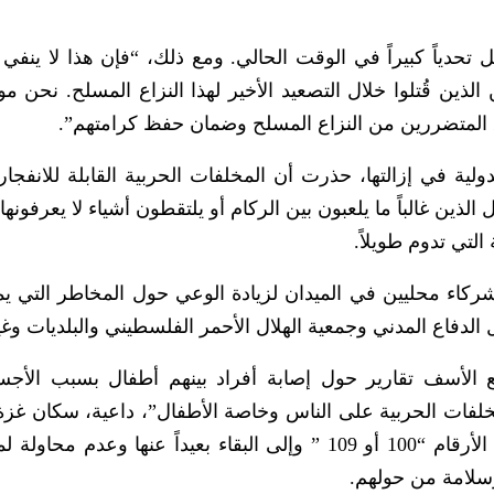
ياً كبيراً في الوقت الحالي. ومع ذلك، “فإن هذا لا ينفي ال
الذين قُتلوا خلال التصعيد الأخير لهذا النزاع المسلح. نحن م
 المتضررين من النزاع المسلح وضمان حفظ كرامتهم”.
ولية في إزالتها، حذرت أن المخلفات الحربية القابلة للانفجا
لذين غالباً ما يلعبون بين الركام أو يلتقطون أشياء لا يعرفونها.
التي تدوم طويلاً.
 شركاء محليين في الميدان لزيادة الوعي حول المخاطر التي ي
 الدفاع المدني وجمعية الهلال الأحمر الفلسطيني والبلديات وغ
ع الأسف تقارير حول إصابة أفراد بينهم أطفال بسبب الأجس
لمخلفات الحربية على الناس وخاصة الأطفال”، داعية، سكان غزة ل
الفوري عن أي جسم غريب أو غير منفجر على الأرقام “100 أو 109 ” وإلى البقاء بعيداً عنها وعدم
سلامة من حولهم.