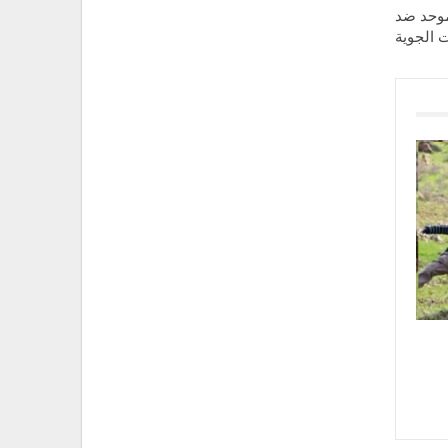
 موحد ضد
 الجوية