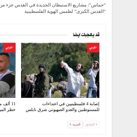
“حماس”: مشاريع الاستيطان الجديدة في القدس جزء م
“القدس الكبرى” لطمس الهوية الفلسطينية
قد يعجبك ايضا
-عربي
-عربي
إصابة 4 فلسطينيين في اعتداءات
11 ألف
للمستوطنين والعدو الصهيوني شرق نابلس
خطر المو
السابق
المزيد