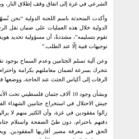
الشرعي في غزة إلى اتفاق وقف إطلاق النار، وب
وأكدت المتحدثة باسم اللجنة الدولية “نحن نُسهّ
الدولية خلال هذه العمليات على ضمان نقل الرفا
تقوم بتسليمه”، مشددةً، أن مسؤولية تحديد هوية 
توجيهات فنية إلّا عند الطلب.”
نتحرك بسرعة لضمان معاملتهم بكرامة واحترام، و
الرفات إلى أكياس الجثث عند الحاجة، ووضعها في
وبشأن وجود 10 آلاف جثمان فلسطيني 
جيش الاحتلال في استخراج جثامين الشهداء الفلس
زالوا مفقودين في غزة، وأن الكثير منهم لا يزالون
دفنهم باحترام، دون طيّ الصفحة واستلام جثامي
الحق في معرفة مصير أقاربها المفقودين. ويج