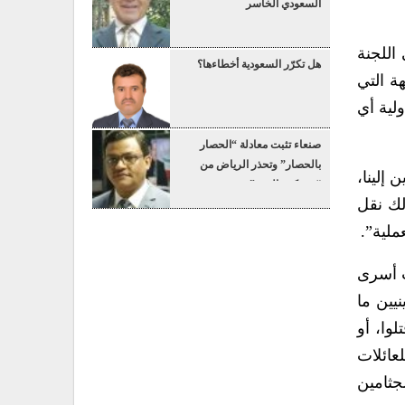
السعودي الخاسر
اللجنة
هل تكرّر السعودية أخطاءها؟
ة التي
لية أي
صنعاء تثبت معادلة “الحصار
بالحصار” وتحذر الرياض من
سليم الجثامين إلينا،
“عسكرة البحر”
لك نقل
ملية”.
ات أسرى
يين ما
لوا، أو
عائلات
جثامين