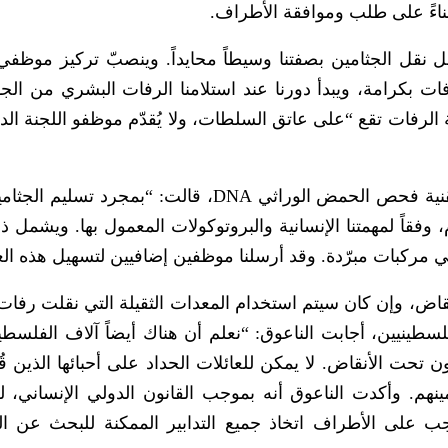
ناءً على طلب وموافقة الأطراف.
ل نقل الجثامين بصفتنا وسيطاً محايداً. وينصبّ تركيز موظفي 
ت بكرامة، ويبدأ دورنا عند استلامنا الرفات البشري من الجه
الرفات تقع “على عاتق السلطات، ولا يُقدّم موظفو اللجنة الدو
وعن آلية تسلم الجثامين وعدم السماح بوجود تقنية فحص الحمض الوراثي DNA، قالت: “بمجرد ت
فقاً لمهمتنا الإنسانية والبروتوكولات المعمول بها. ويشمل ذ
 مركبات مبرّدة. وقد أرسلنا موظفين إضافيين لتسهيل هذه الع
تحت الأنقاض، وإن كان سيتم استخدام المعدات الثقيلة التي نقلت رف
طينيين، أجابت الناعوق: “نعلم أن هناك أيضاً آلاف الفلسطين
 تحت الأنقاض. لا يمكن للعائلات الحداد على أحبائها الذين قُت
نهم. وأكدت الناعوق أنه بموجب القانون الدولي الإنساني، لل
ب على الأطراف اتخاذ جميع التدابير الممكنة للبحث عن ال