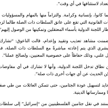
تعداد لاستئنافها في أي وقت”.
انوا، بإنسانية وكرامة. والتزاماً منها بالمهام والمسؤوليات 
امات القانونية التي تقع على عاتق السلطات ذات الصلة طالما لزم
ار اللجنة الدولية بأسماء المعتقلين وتمكينها من الوصول إليهم”
ضمنت مشاهد تعذيب وتقييد وإعدام، قالت الناعوق: “تشارك 
بشري الذي يتم إعادته مباشرةً مع السلطات ذات الصلة، ف
بشكل علني، وذلك حفاظاً على خصوصية المعنيين، ولصالح عملنا”.
طاق تدخل اللجنة الدولية، وأنها لا تشارك في أي مفاوضات
يمكن الحديث عن أي جهات أخرى ذات صلة”.
ايد لتسهيل عودة الجثامين، حتى تتمكن العائلات من طي صف
وممارساتها الدينية.
يستند في نقل جثامين الفلسطينيين من “إسرائيل” إلى سلطا