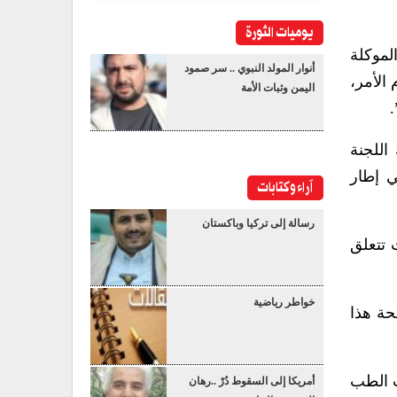
يوميات الثورة
الموكلة
أنوار المولد النبوي .. سر صمود
 الأمر،
اليمن وثبات الأمة
.
اللجنة
ي إطار
آراء وكتابات
رسالة إلى تركيا وباكستان
 تتعلق
خواطر رياضية
حة هذا
ت الطب
أمريكا إلى السقوط دُرْ ..رهان