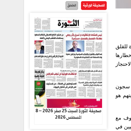
الصحيفة الورقية
الملحق
 للقلق
إخطارها
احتجاز
ي سجون
تهم هو
صحيفة الثورة السبت 25 صفر 2026 – 8
اغسطس 2026
روف مع
نيين في