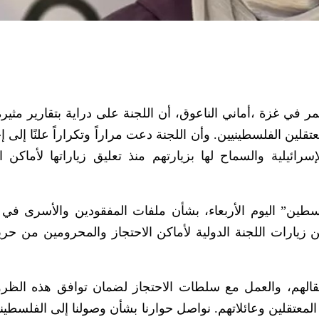
مر في غزة ،أماني الناعوق، أن اللجنة على دراية بتقارير مثيرة
لين الفلسطينيين. وأن اللجنة دعت مراراً وتكراراً علنًا إلى 
ائيلية والسماح لها بزيارتهم منذ تعليق زياراتها لأماكن ال
ين” اليوم الأربعاء، بشأن ملفات المفقودين والأسرى ف
 زيارات اللجنة الدولية لأماكن الاحتجاز والمحرومين من حري
قالهم، والعمل مع سلطات الاحتجاز لضمان توافق هذه الظ
ن المعتقلين وعائلاتهم. نواصل حوارنا بشأن وصولنا إلى الفلسطي