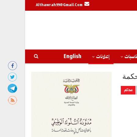
Althawrah99@gmail.com
اسبات
إعلانات
English
حكمة
محاكم