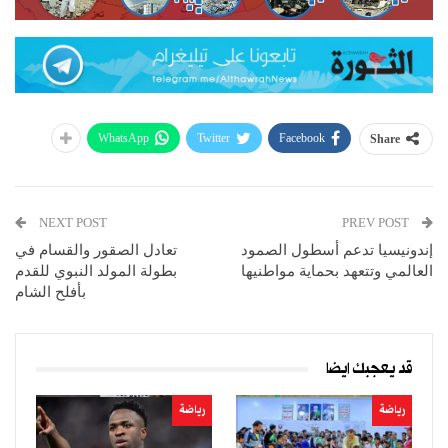
WhatsApp
Twitter
Facebook
Share
NEXT POST
PREV POST
إندونيسيا تدعم أسطول الصمود
تعادل الصقور والقسام في
العالمي وتتعهد بحماية مواطنيها
بطولة المولد النبوي للقدم
بأفلح الشام
قد يعجبك ايضا
رياضة
رياضة