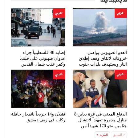
قد يعجبك ايضا
-عربي
-عربي
العدو الصهيوني يواصل
إصابة 48 فلسطينياً جراء
خروقاته لاتفاق وقف إطلاق
عدوان صهيوني على قلنديا
النار ويستهدف بلدات جنوب
وكفر عقب شمال القدس
لبنان
-عربي
-عربي
الدفاع المدني في غزة يعاين 8
قتيلان و14 جريحاً بانفجار حافلة
منازل مدمرة تمهيداً لانتشال
ركاب في ريف دمشق
جثامين نحو 170 شهيداً من
تحت…
السابق
المزيد