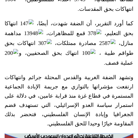
انتهاكات بحق المقدسات.
كما أورد التقرير، أن الضفة شهدت، أيضًا،
147 انتهاكا
بحق التعليم،
378 قمع للمظاهرات،
13948 مداهمة
منازل،
2587 مصادرة ممتلكات،
307 انتهاكات بحق
طواقم طبية ،
100 انتهاك بحق الصحفيين، و
200
عملية قصف.
وتشهد الضفة الغربية والقدس المحتلة جرائم وانتهاكات
ارتفعت مؤشراتها بالتوازي مع جريمة الإبادة الجماعية
المستمرة في قطاع غزة منذ قرابة عامين، في دلالة على
استمرار سياسة العدو الإسرائيلي، التي تستهدف قضم
الجغرافيا وإبادة الإنسان الفلسطيني، فتحضر بذلك
المقاومة خيارًا وحيدا للحق الفلسطيني.