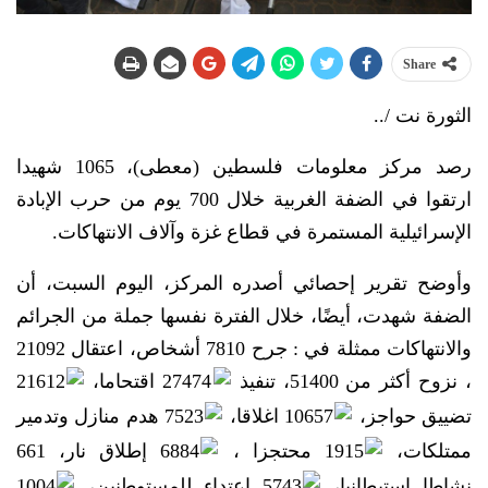
Share
الثورة نت /..
رصد مركز معلومات فلسطين (معطى)، 1065 شهيدا
ارتقوا في الضفة الغربية خلال 700 يوم من حرب الإبادة
الإسرائيلية المستمرة في قطاع غزة وآلاف الانتهاكات.
وأوضح تقرير إحصائي أصدره المركز، اليوم السبت، أن
الضفة شهدت، أيضًا، خلال الفترة نفسها جملة من الجرائم
والانتهاكات ممثلة في : جرح 7810 أشخاص، اعتقال 21092
، نزوح أكثر من 51400، تنفيذ
27474 اقتحاما،
21612
تضييق حواجز،
10657 اغلاقا،
7523 هدم منازل وتدمير
ممتلكات،
1915 محتجزا ،
6884 إطلاق نار، 661
نشاطا استيطانيا،
5743 اعتداء للمستوطنين،
1004