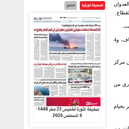
 ساعة الماضية، رغم العدوان
الصحيفة الورقية
الملحق
قطاع.
ت.
وذكر أن المهام التي نفذتها طواقم الدفاع المدني، تضمنت؛ 5 مهمات إطفاء، ومهمتي إنقاذ، و11 مهمة إسعاف، و4
ن مركز
اري من
 بخيام
صحيفة الثورة الخميس 23 صفر 1448-
6 اغسطس 2026
ل عائلة آل المتربيعي في محيط ساحة الشوا، وأخرج 4 إصابات من