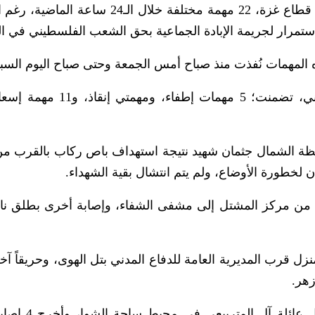
نفذت طواقم المديرية العامة للدفاع المدني في قطاع غزة، 22 مهمة مختلفة خلال الـ24
تمرار لجريمة الإبادة الجماعية بحق الشعب الفلسطيني في ال
ه المهمات نُفذت منذ صباح أمس الجمعة وحتى صباح اليوم السب
فظة الشمال جثمان شهيد نتيجة استهداف باص ركاب بالقرب م
خطورة الأوضاع، ولم يتم انتشال بقية الشهداء.
 من مركز المشتل إلى مشفى الشفاء، وإصابة أخرى بطلق ن
 قرب المديرية العامة للدفاع المدني بتل الهوى، وحريقاً آخر
زهر.
كما انتشل الدفاع المدني جثمان شهيد من منز