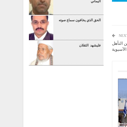
اليماني
الحق الذي يخافون سماع صوته
NEX
رب من التأهل
فليشهد الثقلان
الآسيوية