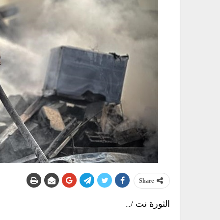
Share
الثورة نت /..