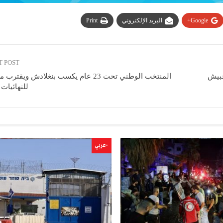
Google+
البريد الإلكتروني
Print
T POST
بيش
المنتخب الوطني تحت 23 عام يكسب بنغلادش ويقت
للنهائيات 
-عربي