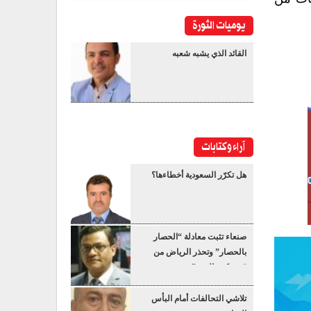
يوميات الثورة
القائد الذي يشبه شعبه
آراء وكتابات
هل تكرّر السعودية أخطاءها؟
صنعاء تثبت معادلة “الحصار
بالحصار” وتحذر الرياض من
“عسكرة البحر”
تلاشي التحالفات أمام البأس