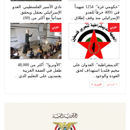
“حكومي غزة”: 1254 شهيداً
نادي الأسير الفلسطيني: العدو
في 4091 خرقاً للعدو
الإسرائيلي يعتقل ويحقق
الإسرائيلي منذ وقف إطلاق…
ميدانياً مع أكثر من (60)
مواطناً…
-عربي
-عربي
“الديمقراطية”: العدوان على
“الأونروا”: أكثر من 48,000
مخيم قلنديا استهداف لحق
طفل في الضفة الغربية
العودة والوجود…
يعتمدون على التعليم الذي…
السابق
المزيد