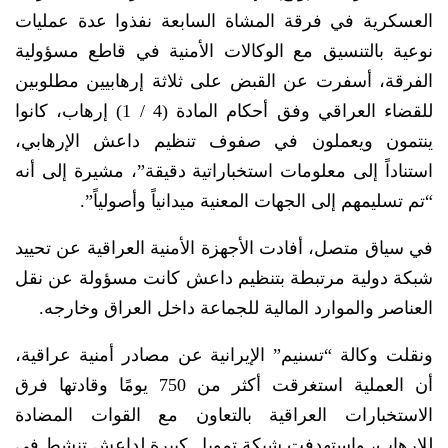
العسكرية في فرقة المشاة السابعة نفذوا عدة عمليات
نوعية بالتنسيق مع الوكالات الأمنية في قاطع مسؤولية
الفرقة، أسفرت عن القبض على ثلاثة إرهابيين مطلوبين
للقضاء العراقي وفق أحكام المادة (4 / 1) إرهاب، كانوا
ينتمون ويعملون في صفوف تنظيم داعش الإرهابي،
استناداً إلى معلومات استخباراتية دقيقة”، مشيرة إلى أنه
“تم تسليمهم إلى الجهات المعنية ميدانياً وأصولياً”.
في سياق متصل، أفادت الأجهزة الأمنية العراقية عن تحييد
شبكة دولية مرتبطة بتنظيم داعش كانت مسؤولة عن نقل
العناصر والموارد المالية للجماعة داخل العراق وخارجه.
ونقلت وكالة “تسنيم” الإيرانية عن مصادر أمنية عراقية،
أن العملية استغرقت أكثر من 750 يومًا وقادتها فرق
الاستخبارات العراقية بالتعاون مع القوات المضادة
للإرهاب، واستهدفت شبكة تمويل كبيرة لداعش تنشط في