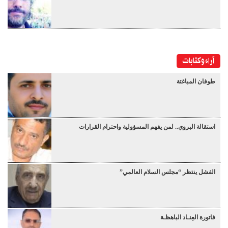
آراء وكتابات
طوفان المباغتة
استقالة البروي.. لمن يفهم المسؤولية واحترام القرارات
الفشل ينتظر “مجلس السلام العالمي”
فاتورة العِنـاد الباهظـة