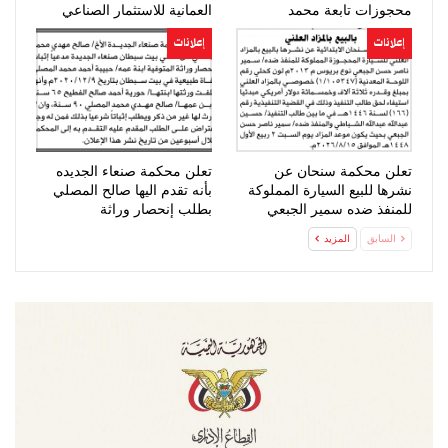
محجوزات تابعة محمد
العمانية للاستثمار الصناعي
المحرقي
الحضور…
إعلانات
إعلانات
تعلن محكمة سنحان عن
تعلن محكمة صنعاء الجديده
نشرها للبيع السيارة المملوكة
بأنه تقدم اليها صالح المصلي
للمنفذ ضده سمير الجبعي
بطلب إنحصار وراثة
السابق
المزيد