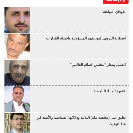
آراء وكتابات
طوفان المباغتة
استقالة البروي.. لمن يفهم المسؤولية واحترام القرارات
الفشل ينتظر “مجلس السلام العالمي”
فاتورة العِنـاد الباهظـة
تعليق على (معاهدة مكة) الثلاثية ودلالاتها السياسية والأمنية في
هذا التوقيت