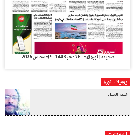
صحيفة الثورة الاحد 26 صفر 1448- 9 اغسطس 2026
يوميات الثورة
خــيار الحــل