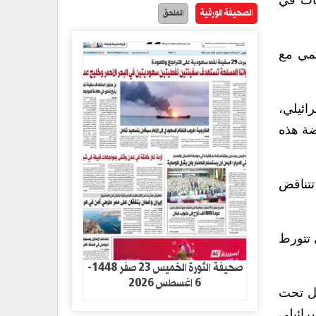
يات في
الصحيفة الورقية
الملحق
من العالمي مع
ائيلي،
ضة هذه
تتناقض
 تتورط
صحيفة الثورة الخميس 23 صفر 1448-
6 اغسطس 2026
مل تحت
رائيلي