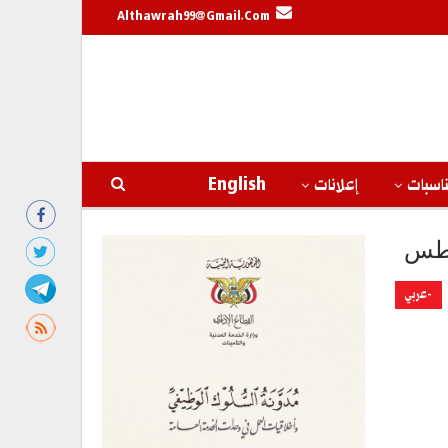
Althawrah99@gmail.com
اسبات
إعلانات
English
-عربي