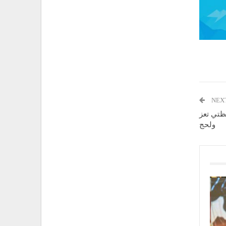
NEX
ظتي تعز
ولحج