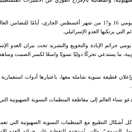
هيونية، والمطالبة بالإفراج الفوري عن الأسيرات الفلسطين
وناشدت الحركة، في بيان، نساء العالم لاعتبار يومي 16 و17 من شهر أغسطس الجاري، أيامًا للتضا
التي يرتكبها العدو الإسرائيلي.
مي جرائم الإبادة والتجويع والتشريد تحت نيران العدو الإسر
، ما يستدعي تحركًا دوليًا نسويًا واسعًا لكسر الصمت ومناه
علان قطيعة نسوية شاملة معها، باعتبارها أدوات استعمارية 
عو نساء العالم إلى مقاطعة المنظمات النسوية الصهيونية التي
ل أشكال التطبيع مع المنظمات النسوية الصهيونية التي تع
مل النسوي”، والتي تُستخدم للتغطية على جرائم العدو الإس