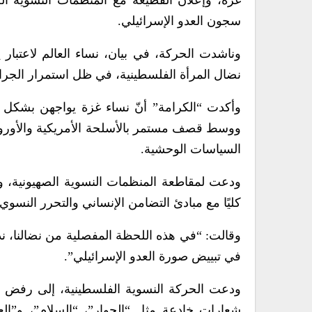
غزة، وإعلان القطيعة مع المنظمات النسوية الص
سجون العدو الإسرائيلي.
نضال المرأة الفلسطينية، في ظل استمرار الجرائم 
وأكدت “الكرامة” أنّ نساء غزة يواجهن بشكل يو
ووسط قصف مستمر بالأسلحة الأمريكية والأوروبية
السياسات الوحشية.
ودعت لمقاطعة المنظمات النسوية الصهيونية، وإ
كليًا مع مبادئ التضامن الإنساني والتحرر النسوي.
وقالت: “في هذه اللحظة المفصلية من نضالنا، ند
في تبييض صورة العدو الإسرائيلي”.
ودعت الحركة النسوية الفلسطينية، إلى رفض ك
شعارات خادعة مثل “الحوار”، “السلام”، و”الع