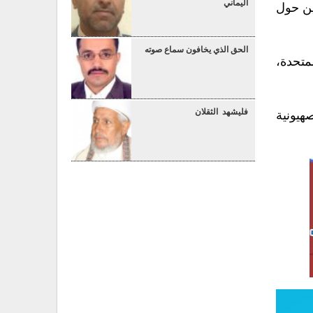
اليماني
ين حول
الحق الذي يخافون سماع صوته
متحدة،
فليشهد الثقلان
هيونية