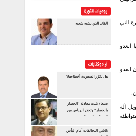
يوميات الثورة
ة التي
القائد الذي يشبه شعبه
 العدو
آراء وكتابات
 العدو
هل تكرّر السعودية أخطاءها؟
.
صنعاء تثبت معادلة “الحصار
يل آلة
بالحصار” وتحذر الرياض من
تواطئة
“عسكرة البحر”
تلاشي التحالفات أمام البأس