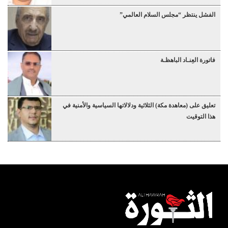
الفشل ينتظر “مجلس السلام العالمي”
فاتورة العِنـاد الباهظـة
تعليق على (معاهدة مكة) الثلاثية ودلالاتها السياسية والأمنية في
هذا التوقيت