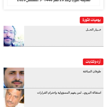
صحيفة الثورة الاحد 26 صفر 1448- 9 اغسطس 2026
يوميات الثورة
خــيار الحــل
آراء وكتابات
طوفان المباغتة
استقالة البروي.. لمن يفهم المسؤولية واحترام القرارات