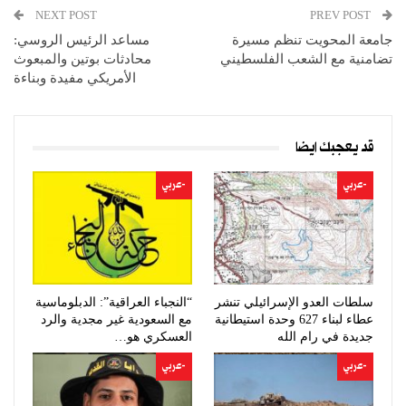
NEXT POST
PREV POST
جامعة المحويت تنظم مسيرة
مساعد الرئيس الروسي:
تضامنية مع الشعب الفلسطيني
محادثات بوتين والمبعوث
الأمريكي مفيدة وبناءة
قد يعجبك ايضا
-عربي
-عربي
سلطات العدو الإسرائيلي تنشر
“النجباء العراقية”: الدبلوماسية
عطاء لبناء 627 وحدة استيطانية
مع السعودية غير مجدية والرد
جديدة في رام الله
العسكري هو…
-عربي
-عربي