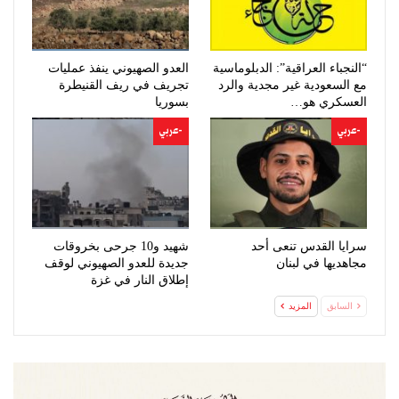
“النجباء العراقية”: الدبلوماسية
العدو الصهيوني ينفذ عمليات
مع السعودية غير مجدية والرد
تجريف في ريف القنيطرة
العسكري هو…
بسوريا
-عربي
-عربي
سرايا القدس تنعى أحد
شهيد و10 جرحى بخروقات
مجاهديها في لبنان
جديدة للعدو الصهيوني لوقف
إطلاق النار في غزة
السابق
المزيد