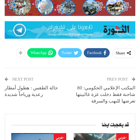
WhatsApp
Twitter
Facebook
Share
NEXT POST
PREV POST
المكتب الإعلامي الحكومي: 80
حالة الطقس : هطول أمطار
شاحنة فقط دخلت غزة غالبيتها
رعدية ورياحاً شديدة
تعرضها للنهب والسرقة
قد يعجبك ايضا
-عربي
-عربي