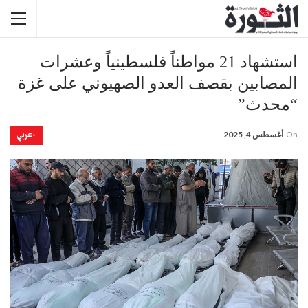
استشهاد 21 مواطناً فلسطينياً وعشرات
المصابين بقصف العدو الصهيوني على غزة
“محدث”
-عربي
On
أغسطس 4, 2025