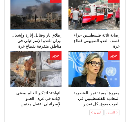
إصابة ثلاثة فلسطينيين جراء
إطلاق نار وقنابل إنارة وإشعال
قصف العدو الصهيوني قطاع
نيران للعدو الإسرائيلي في
غزة
مناطق متفرقة بقطاع غزة
-عربي
-عربي
مقررة أممية: ثمن العنصرية
الثوابتة: لتذكير العالم بمعنى
المعادية للفلسطينيين في
الإبادة في غزة.. العدو
الغرب يفوق كل تقدير
الإسرائيلي اعتقل مدنيين…
السابق
المزيد