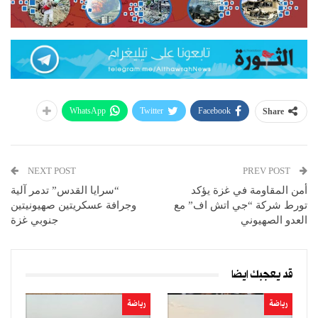
WhatsApp
Twitter
Facebook
Share
NEXT POST
PREV POST
أمن المقاومة في غزة يؤكد
“سرايا القدس” تدمر آلية
تورط شركة “جي اتش اف” مع
وجرافة عسكريتين صهيونيتين
العدو الصهيوني
جنوبي غزة
قد يعجبك ايضا
رياضة
رياضة