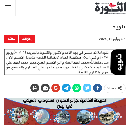
تنويه
إعلانات
محاكم
On
يوليو 12, 2025
Share