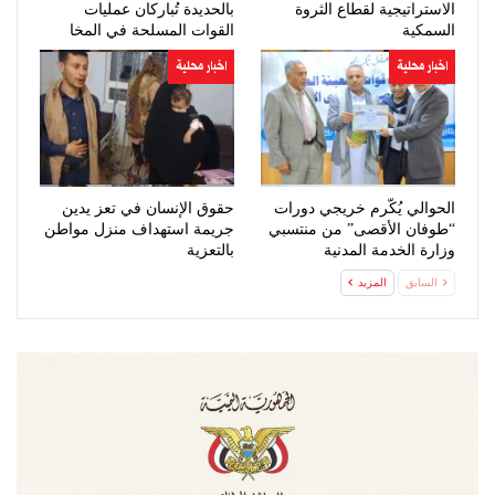
الاستراتيجية لقطاع الثروة
بالحديدة تُباركان عمليات
السمكية
القوات المسلحة في المخا
اخبار محلية
اخبار محلية
الحوالي يُكّرم خريجي دورات
حقوق الإنسان في تعز يدين
“طوفان الأقصى” من منتسبي
جريمة استهداف منزل مواطن
وزارة الخدمة المدنية
بالتعزية
السابق
المزيد