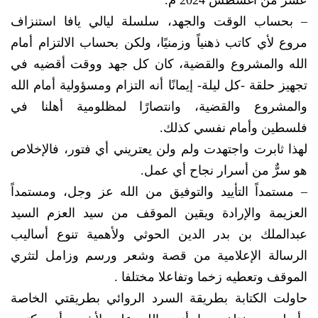
عشر من أغسطس 2024 م.
– بحساب الوقت والجهد، سلسلة ليالي يافا استنزاف
مروع لأي كاتب ذهنياً وزمنيًا، ولكن بحساب الالتزام أمام
الله والمشروع والقضية، كان كل جهد ووقت أقضيه في
تجهيز حلقة -كل ليلة- إيمانًا أنه التزام ومسؤولية أمام الله
والمشروع والقضية، وانتصارًا لمظلومية أهلنا في
فلسطين وأمام نفسي كذلك.
لهذا ثابرت واجتهدت ولم ولن يعتريني أي فتور، فالإخلاص
هو سرٌّ من أسرار نجاح أي عمل.
– مستمداً التأييد والتوفيق من الله عز وجل، ومستمداً
العزيمة والإرادة ويقين الموقف من سيد العزم السيد
عبدالملك بن بدر الدين الحوثي ولأهمية تنوع أساليب
الرسالة الإعلامية من قصة وشعر ورسم وزامل لتثري
الموقف وتعطيه زخما وتفاعلا مختلفا .
حاولت الكتابة بطريقة السرد الروائي بطريقتي الخاصة