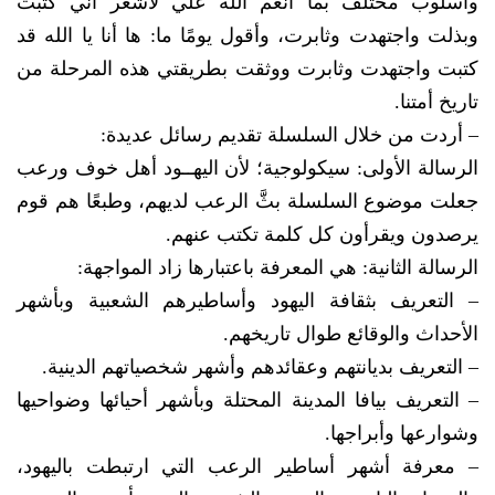
وأسلوب مختلف بما أنعم الله علي لأشعر أني كتبت
وبذلت واجتهدت وثابرت، وأقول يومًا ما: ها أنا يا الله قد
كتبت واجتهدت وثابرت ووثقت بطريقتي هذه المرحلة من
تاريخ أمتنا.
– أردت من خلال السلسلة تقديم رسائل عديدة:
الرسالة الأولى: سيكولوجية؛ لأن اليهــود أهل خوف ورعب
جعلت موضوع السلسلة بثَّ الرعب لديهم، وطبعًا هم قوم
يرصدون ويقرأون كل كلمة تكتب عنهم.
الرسالة الثانية: هي المعرفة باعتبارها زاد المواجهة:
– التعريف بثقافة اليهود وأساطيرهم الشعبية وبأشهر
الأحداث والوقائع طوال تاريخهم.
– التعريف بديانتهم وعقائدهم وأشهر شخصياتهم الدينية.
– التعريف بيافا المدينة المحتلة وبأشهر أحيائها وضواحيها
وشوارعها وأبراجها.
– معرفة أشهر أساطير الرعب التي ارتبطت باليهود،