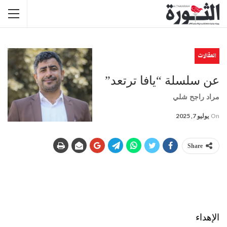
المقالات
عن سلسلة “يافا ترتعد”
مراد راجح شلي
On
يوليو 7, 2025
Share
الإهداء