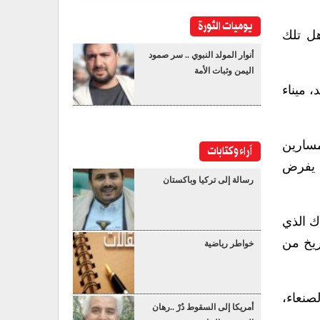
يوميات الثورة
هل تلك
أنوار المولد النبوي .. سر صمود
اليمن وثبات الأمة
 ميناء
مسارين
آراء وكتابات
، يفرض
رسالة إلى تركيا وباكستان
ك الذي
لصواريخ من
خواطر رياضية
صنعاء،
أمريكا إلى السقوط دُرْ ..رهان