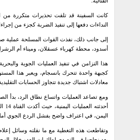
القتالية.
كانت السفينة قد تلقت تحذيرات متكررة من ال
النداءات دفعها إلى تنفيذ الضربة كجزء من إجرا
إلى جانب ذلك، نفذت القوات المسلحة عملية صا
أسدود، محطة كهرباء عسقلان، وميناء أم الرش
هذا التزامن في تنفيذ العمليات الجوية والبحري
كجبهة واحدة تتحرك بانسجام، ويعبر هذا المست
معادلات اشتباك جديدة تتجاوز الحسابات التقليدية
ومع تصاعد العمليات واتساع نطاق الرد، بدأ الص
أحدث
اليمن، في اعتراف واضح بفشل الردع الجوي أمام 
وتقاطعت هذه التغطية مع ما نقلته وسائل إعلام
بعد نجاحها في التصدي لطائرات العدو خلال الهجو