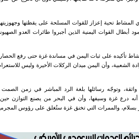
 المشاط تحية إعزاز للقوات المسلحة على يقظتها وجهوزيتها ا
ود أبطال القوات اليمنية الذين أجبروا طائرات العدو الصهيو
المشاط تأكيده على ثبات اليمن في مساندة غزة حتى رفع الحصا
دة الشعبية، وأن اليمن ميدان الركلات الأخيرة وليس للاستعرا
واثقة، وتوجّه رسائلها بلغة الرد المباشر في زمن الصمت 
نه درع غزة وسيفها، وأن في البحر من يصنع التوازن حين
ّ بسلام، والممرات التي تخنق غزة ستُغلق على رؤوس المجرمي