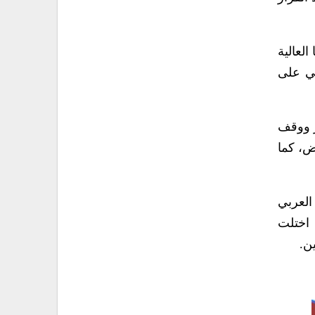
لعالية
ني على
ر ووقف
ض، كما
العربي
 اختلت
ن.