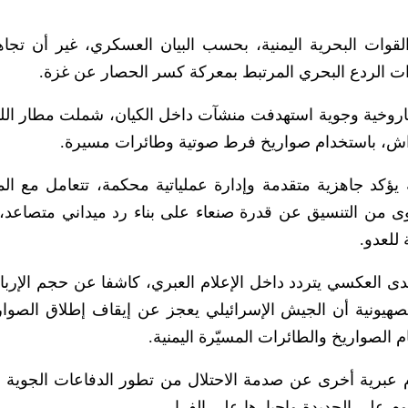
قوات البحرية اليمنية، بحسب البيان العسكري، غير أن تجا
ءات الردع البحري المرتبط بمعركة كسر الحصار عن غزة.
روخية وجوية استهدفت منشآت داخل الكيان، شملت مطار اللد،
راش، باستخدام صواريخ فرط صوتية وطائرات مسيرة.
ة يؤكد جاهزية متقدمة وإدارة عملياتية محكمة، تتعامل مع ال
وى من التنسيق عن قدرة صنعاء على بناء رد ميداني متصاعد
 للعدو.
دى العكسي يتردد داخل الإعلام العبري، كاشفا عن حجم الإربا
ته العمليات اليمنية، حيث أكدت القناة 14 الصهيونية أن الجيش الإسرائيلي يعجز عن إيقاف إطلاق ا
الصواريخ والطائرات المسيّرة اليمنية.
 عبرية أخرى عن صدمة الاحتلال من تطور الدفاعات الجوية ل
م على الحديدة وإجبارها على الفرار.