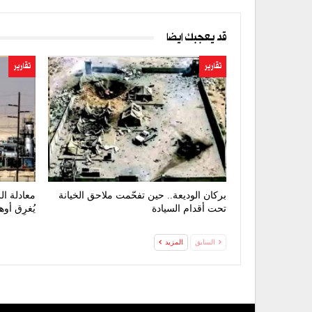
قد يعجبك ايضا
تقارير
تقارير
بركان الوديعة.. حين تفحّمت ملاحق الخيانة
معادلة ال
تحت أقدام السيادة
يُغرِق أو
السابق
المزيد