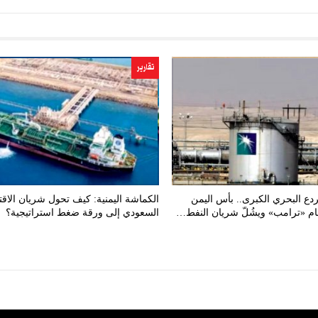
تقارير
ردع البحري الكبرى.. بأس اليمن
الكماشة اليمنية: كيف تحول شريان الاقت
هام «ترامب» ويشُلّ شريان النفط…
السعودي إلى ورقة ضغط استراتيجية؟