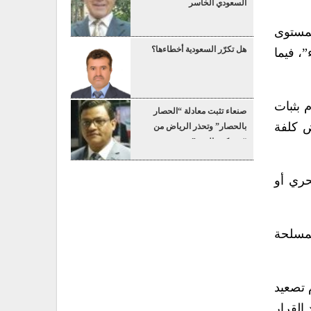
السعودي الخاسر
مستوى
هل تكرّر السعودية أخطاءها؟
، فيما
 بثبات
صنعاء تثبت معادلة “الحصار
 كلفة
بالحصار” وتحذر الرياض من
“عسكرة البحر”
حري أو
لمسلحة
 تصعيد
القرار