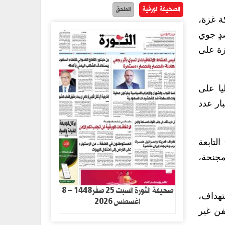
الصحيفة الورقية
الملحق
ة غزة،
دٍ جوي
زة على
يا على
ار عدد
لتابعة
مجنحة،
صحيفة الثورة السبت 25 صفر1448 – 8
تهداف،
اغسطس 2026
فن غير