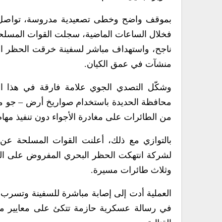
بموقف واضح وخطى تصعيدية مدروسة، تواصل صنع
فخلال الساعات الماضية، سجلت القوات المسلحة ال
ناجح، واستهداف مباشر لسفينة خرقت الحظر ا
منشآت في عمق الكيان.
وشكّل التصدي الجوي علامة فارقة في هذا الم
محافظة الحديدة باستخدام صواريخ أرض – جو محل
من الطائرات على مغادرة الأجواء دون تنفيذ مهام 
بالتوازي مع ذلك، أعلنت القوات المسلحة عن 
لشركة انتهكت الحظر البحري المفروض على الك
وثلاث طائرات مسيرة.
العملية أدت إلى إصابة مباشرة للسفينة وتسرب ال
في رسالة عسكرية حازمة تتكئ على معايير ميد