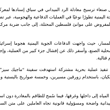
اء ترسيخ معادلة الرد الميداني في سياق إسنادها لمعرك
يمنية تطورًا نوعيًا في العمليات الدفاعية والهجومية، عبر تص
لمفروض على موانئ فلسطين المحتلة، إلى جانب ضربة مرك
سار، حيث واجهت الدفاعات الجوية اليمنية هجوما إسرائيل
ية الصنع، وأسفر ذلك عن إفشال جزء كبير من العملية، وإجب
قتالية.
تنفيذ عملية بحرية مشتركة استهدفت سفينة “ماجيك سيز” ا
يان، باستخدام زورقين مسيرين، وخمسة صواريخ باليستية و
مياه إلى داخلها وغرقها، فيما سُمح للطاقم بالمغادرة دون اس
انية واضحة ومسؤولية قانونية تجاه العاملين على متن الس