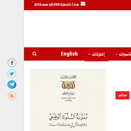
Althawrah99@gmail.com
اسبات
إعلانات
English
محاكم