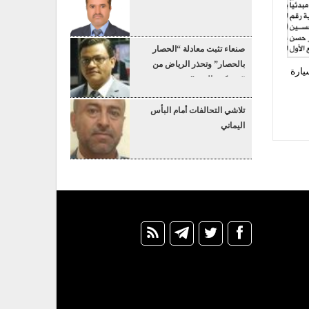
صنعاء تثبت معادلة “الحصار
بالحصار” وتحذر الرياض من
يارة
“عسكرة البحر”
تلاشي التحالفات أمام البأس
اليماني