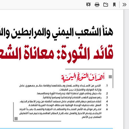
Current
Presentation
Print
Download
To
View
Mode
هنأ الشعب اليمني 
والمرابطين وال
ق
قائد الثو
رة: معاناة
 الشع
1
 .
 التحرر من الاســتبداد والاســتعمار ومـخلفاتهما وإقامة حكــم جمهوري عادل 
وإزالـة الفوارق والامتيازات بـيـن الطبقات.
2
 .
بناء جيش وطني قوي لحماية البلاد وحراسة الثورة ومكاسبها.
ﹰ
ﹰ
ﹰ
ﹰ
3
 .
رفع مستوى الشعب اقتصاديا
 واجتماعيا
 وسياسيا
 وثقافيا
.
4
 .
إنشاء مجتمع ديمقراطي تعاوني عادل مستمد أنظمته من روح الاسلام الحنيف.
5
 .
العمل على تحقيق الوحدة الوطنية في نطاق الوحدة العربية الشاملـة.
6
 .
احتــرام مواثيــق الأمم المتحــدة والمنظمــات الدولية والتمســك بمبــدأ الحياد 
الايجابـي وعدم الانحياز والعمل على إقرار السلام العالمي وتدعيم مبدأ التعايش 
السلمي بيـن الأمم.