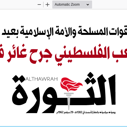
Zoom
Zoom
Out
In
وات المسلحة
 والأمة 
الإسلامية بعيد 
ب الفلسطيني ج
رح غائر ف