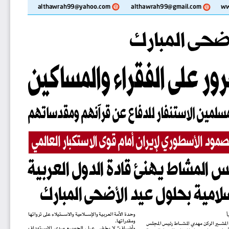
althawrah99@yahoo.com
althawrah99@gmail.com
ww
أضحى المبارك
على الفقراء والمساكين
لمين الاستنفار للدفاع عن قرآنهم ومقدساتهم
صمود الأسطوري لإيران أمام قوى الاستكبار العالمي
لامية
 بحلول 
عيد الأضحى المبارك
وحدة الأمة العربية والإســلامية والاســتيلاء على ثرواتها 
ومقدراتها.
وأضــاف“  لا  يخفــى  عــلى  الجميــع  مــدى  الاســتهداف 