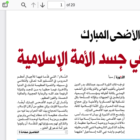
of 20
Toggle
Find
Previous
Next
Sidebar
الأضحى المبارك
ي جسد الأمة الإسلامية
الس
ــلام"، التــي قد
مــا فيهــا للأجيــال أعظــم 
 / سبأ
الــدروس:  في  الت
ســليم  للــه  تعــالى،  والتفانــي 
توج
ــه قائد الثورة الســيد عبدالملك بدر الدين 
في ســبيله، والثمــرة العظيمــة لذلــك في الدنيا 
الحوثي بأطيب التهاني والتبريكات إلى الشعب 
والآخــرة، فيمــا حظيــا به مــن المجــد والمنزلة 
اليمنــي بكافة أطيافه ومؤسســاته الرســمية، 
الرفيعة عند اللــه، والرعاية العجيبة، والعاقبة 
والمرابطــين في الجبهات، وقو
اته المســل
حة بكل 
الحسنة، والفوز العظيم.
تشــكيلاتها العســكرية والأمنيــة، وإلى حجاج 
وأشــار إلى أن عيــد الأضحــى المبــارك أيض
ــا، 
بيــت الله الحــرام، وإلى الأمة الإســلامية كافة، 
مناســبة اقترنت بركن
 عظيم
 من أركان الإسلام، 
بمناسبة قدوم عيد الأضحى المبارك.
بالنســبة لحجاج بيت الله الحرام، بما فيه من 
وأوضــح قائد الثــورة في بيــان له مســاء أمس، 
مناســك عظيمــة ذات عطاء إيمانــي وتربوي 
أن عيد الأضحى، يعد
 مناســبة إســلامية ذات 
عظيــم، ورمزيــة إســلامية لو
حــدة المســلمين، 
دلالات تربويــة وروحيــة إســلامية عظيمة، إذ 
والتذكير لهم بمسؤولياتهم المقد
سة: أن يكونوا 
يخل
ــد الذكــرى التاريخيــة لنبي اللــه وخليله 
خير أمة تدعو إلى الخير..
إبراهيــم، وابنــه نبي اللــه إســماعيل "عليهما 
التفاصيل صفحة 3