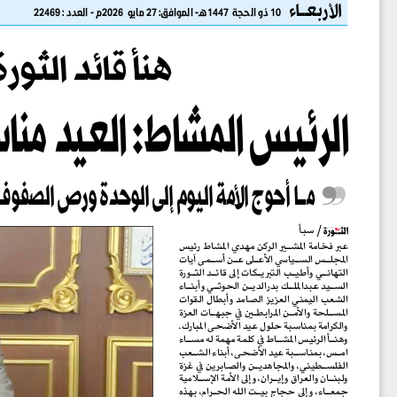
الأربعـــاء
10 ذو الحجة  1447هـ- الموافق: 27 مايو  2026م - العدد : 22469
هنأ قائد الثو
الر
ئيس المشا
ط: العيد منا
س
مــا أحوج الأمة اليوم إلى الوحدة ورص الصفوف
 / سبأ
عبر فخامة المشــير الركن مهدي المشاط رئيس 
المجلــس الســياسي الأعــلى عــن أســمى آيات 
التهانــي وأطيــب التبريــكات إلى قائــد الثــورة 
الســيد عبدالملــك بدرالديــن الحوثــي وأبنــاء 
الشعب اليمني العزيز الصامد وأبطال القوات 
المســلحة والأمــن المرابطــين في جبهــات العزة 
والكرامة بمناسبة حلول عيد الأضحى المبارك.
وهنــأ الرئيس المشــاط في كلمة مهمة له مســاء 
امــس، بمناســبة عيد الأضحى، أبناء الشــعب 
الفلســطيني، والمجاهديــن والصابرين في غزة 
ولبنــان والعراق وإيــران، وإلى الأمة الإســلامية 
جمعــاء، وإلى حجاج بيــت الله الحــرام، بهذه 