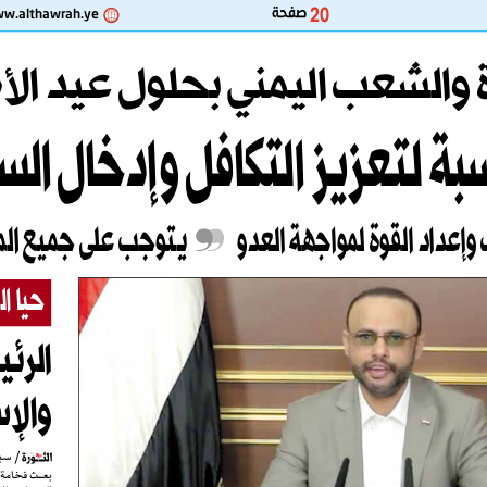
 20
صفحة
w.althawrah.ye
رة والشعب اليمني بحلول عيد ال
بة لتعزيز التكا
فل وإدخال ا
لسرور 
 وإعداد القوة لمواجهة العدو
يتوجب على جميع المس
حيا ال
الرئيس المشاط يهنئ قادة الدول العربية 
والإس
 / سبأ
بعــث فخامة المشــير الركن مهدي المشــاط رئيس المجلس 
الســياسي الأعــلى، برقيات تهــان إلى قادة الــدول العربية 