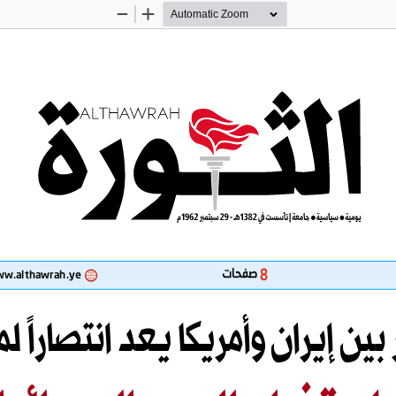
Zoom
Zoom
Out
In
 8
صفحات
w.althawrah.ye
بين إيران وأمريكا يعد انتصاراً ل
ا
ت
ف
ر
ا
د
استفراد ا
ا
ل
ع
د
و
ا
لإ
س
ر
ا
ئ
ي
ل
ي
ب
لعدو الإسرائي