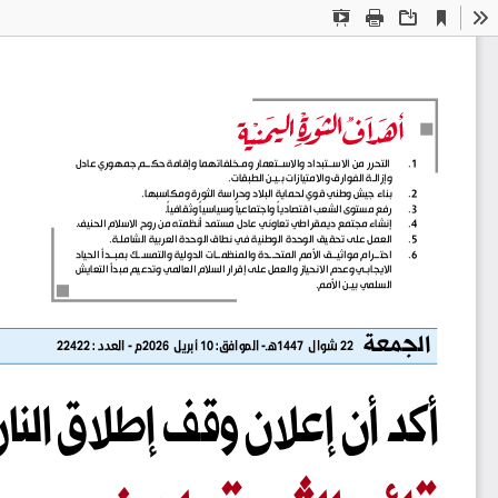
Current
Presentation
Print
Download
To
View
Mode
1
 .
 التحرر من الاســتبداد والاســتعمار ومـخلفاتهما وإقامة حكــم جمهوري عادل 
وإزالـة الفوارق والامتيازات بـيـن الطبقات.
2
 .
بناء جيش وطني قوي لحماية البلاد وحراسة الثورة ومكاسبها.
ﹰ
ﹰ
ﹰ
ﹰ
3
 .
رفع مستوى الشعب اقتصاديا
 واجتماعيا
 وسياسيا
 وثقافيا
.
4
 .
إنشاء مجتمع ديمقراطي تعاوني عادل مستمد أنظمته من روح الاسلام الحنيف.
5
 .
العمل على تحقيق الوحدة الوطنية في نطاق الوحدة العربية الشاملـة.
6
 .
احتــرام مواثيــق الأمم المتحــدة والمنظمــات الدولية والتمســك بمبــدأ الحياد 
الايجابـي وعدم الانحياز والعمل على إقرار السلام العالمي وتدعيم مبدأ التعايش 
السلمي بيـن الأمم.
الجمعة
22 شوال  1447هـ- الموافق: 10 أبريل  2026م - العدد : 22422
أكد أن إعلان وقف إطلاق النار 
ق
ا
ئ
د
ا
ل
ث
و
ر
ة
:
ل
ن
قائد الثورة: لن
ن
س
م
ح
ب
س
 نسمح ب