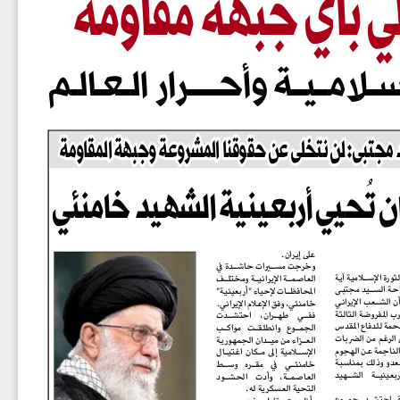
س
ـــلامـــيـ
ــة وأح
ــــــر
ار الــعــالــم
ج
ت
ب
ى
:
ل
ن
ن
ت
خ
ل
ى
ع
ن
ح
ق
و
ق
ن
ا
ا
ل
م
ش
ر
و
ع
ة
و
ج
ب
ه
ة
ا
ل
م
ق
ا
و
م
ة
د مجتبى: لن نتخلى عن حقوقنا المشروعة وجبهة المقاومة
ن ت
ح
ي
ي
أ
ر
ب
ع
ي
ن
ي
ة
ا
ل
ش
ه
ي
د
خ
ا
م
ن
ئ
ي
حيي أربعينية الشهيد خامنئي
على إيران.
 
وخرجت مســيرات حاشــدة في 
العاصمــة الإيرانيــة ومختلــف 
المحافظــات لإحياء "أربعينية" 
خامنئي، وفق الإعلام الإيراني.
ففــي 
طهــران، 
احتشــدت 
الجمــوع   وانطلقــت   مواكــب 
العــزاء من ميــدان الجمهورية 
الإســلامية  إلى  مــكان  اغتيــال 
خامنئــي    في    مقــره    وســط 
العاصمــة،     وأدت     الحشــود 
التحية العسكرية له.
وأظهــرت مقاطــع فيديو وصور 