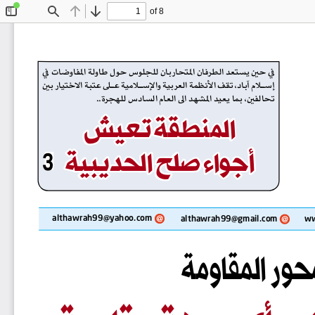
of 8
Toggle
Find
Previous
Next
Sidebar
في حين يستعد الطرفان المتحاربان للجلوس حول طاولة المفاوضات في 
إســلام آباد، تقف الأنظمة العربية والإســلامية عــلى عتبة الاختيار بين 
تحالفين، بما يعيد المشهد الى العام السادس للهجرة..
ا
ل
م
ن
ط
ق
ة
ت
ع
ي
ش
المنطقة تعيش
أ
ج
و
ا
ء
ص
ل
ح
ا
ل
ح
د
ي
ب
ي
ة
أجواء صلح الحديبية
3
althawrah99@yahoo.com
althawrah99@gmail.com
ww
محور المقاومة
أ
ي
ج
ب
ه
ة
م
ق
ا
و
م
ة
لي بأي جبهة مقاومة