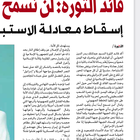
إســـقـــا
ط مــعـ
ـادلــة الاس
ــتــبــ
يستهدف كل الأمة.
 / 
وأوضح أن الإعــلان عن وقف إطلاق النار بحد 
أكد قائــد الثورة الســيد عبدالملك بــدر الدين 
ذاته هو انتصار كبير للجمهورية الإسلامية في 
الحوثــي، أن الموقــف الذي يتحــرك فيه اليمن 
إيران ولدول محور المقاومة وللأمة الإســلامية 
شعبي
ا ورسمي
ا ي
قد
م رسالة للأعداء بالثبات في 
وأحرار العالم.
إطــار معادلة وحدة الســاحات ورفض معادلة 
وتو
جــه بالحمــد والشــكر إلى الله عــلى نعمة 
الاستباحة.. مشــير
ا إلى أن كل جبهات المحور 
النصر العظيــم في مواجهة أمريكا و"إسرائيل" 
لن تتفرج على العدو الإسرائيلي وهو يستهدف 
وعــلى الفضــل الكبير عــلى عبــاده المجاهدين 
الشعب والمقاومة الإسلامية في لبنان.
الأحرار.
وجدد
 الســيد القائد في كلمته أمس حول آخر 
كمــا تو
جــه بأطيــب التهانــي والتبريــكات إلى 
التطــورات والمســتجدات في المنطقــة، التأكيد 
الجمهورية الإســلامية في إيران، قيادة وشعبا
عــلى أن موقف اليمــن ثابت في نصرة الشــعب 
وقوات مســلحة ومؤسســات ولكل أبناء الأمة 
الفلســطيني والســعي لحريــة الأمــة والعمل 
الإســلامية بالنــصر العظيــم، الــذي جــاء في 
على منع تنفيذ المخطط الصهيوني.
مقابله الفشل الكبير للصهيونية وأذرعها التي 
وقــال  "لــن  نســمح  أبــد
ا  بــأن  يتفــرد  العــدو 
نفذت العدوان، أمريكا وإسرائيل ومن أعانهم.
الإسرائيــلي بــأي جبهة مــن جبهــات المحور، 
وقــال     "الصهيونيــة     وأذرعهــا     وأعوانهــا 
بمــا في ذلك الجبهة الفلســطينية، وكما أعلنا 
فشــلوا بشــكل كبــير فيمــا أرادوا تحقيقه من 
ســابق
ا نحن جاهزون في جبهة اليمن للتدخل 
مخططاتهــم  في  إطــار  العــدوان  بالرغــم  مــن 
المباشر لإســناد الجبهة الفلســطينية إذا عاد 
حجمــه وجرائمه، واســتهدافهم لــكل مظاهر 
العدوان الإسرائيلي".
الحيــاة  في  إيــران  وســعوا  بــكل  جهدهــم  إلى 
وأضــاف "إذا عــاد الأعــداء للتصعيــد في هذه 
تدمير القدرات العســكرية لكنهم فشلوا فشلا
الجولــة ضــد الجمهورية الإســلامية في إيران 
ذريع
ا".
وبلــدان المحــور فموقفنــا ثابــت في المشــاركة 
وأشــار الســيد القائــد إلى أن الأعــداء عملــوا 