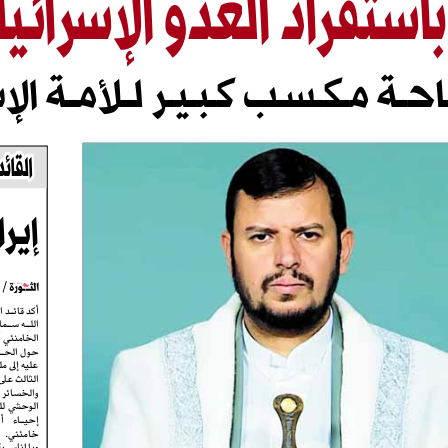
ا
حــة مــكــســب كـ
ـبــيــر لـــلأمـ
ــة الإ
ا
ل
ق
ا
ئ
د
م
القائ
إ
ي
ر
ا
ن
ت
إيرا
  / 
أكد قائــد الثورة الإســلامية آية 
اللــه  ســماحة  الســيد  مجتبى 
الخامنئي أن الشــعب الإيراني 
حول الحــرب المفروضة الثالثة 
عليه إلى ملحمة للدفاع المقدس 
الثالث على الرغم من الضربات 
والخسائر الناجمة عن الهجوم 
الوحشي  للعدو  وذلك  بمناسبة 
إحيــاء     أربعينيــة     الشــهيد 
خامئني.
وبالمناســبة   احتشــد   جمــوع 