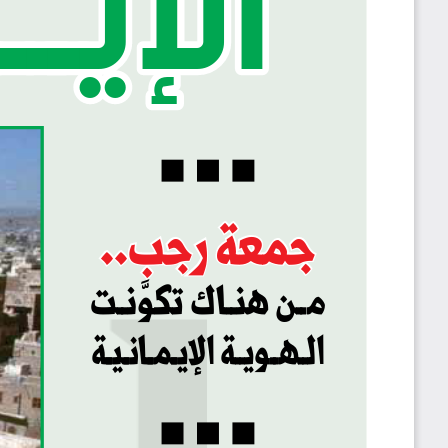
جمعة رجب..
م��ن هن��اك تكو
ن��ت
ال��ه��وي��ة الإي��م��ان��ي��ة