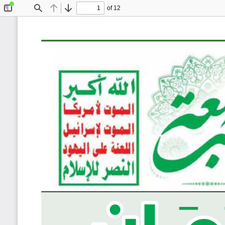
of 12
Toggle
Find
Previous
Next
Sidebar
�م��ان