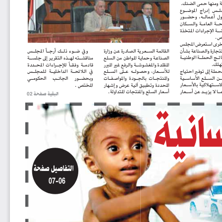
القائمة الســعرية الصادرة عن وزارة 
وفي  ضــوء  ذلــك  أرجــأ  المجلــس 
الصناعة وحماية المواطن من السلع 
مناقشــته لهــذه التقرير إلى جلســة 
المقلدة والمغشوشــة والرفع غير المبرر 
قادمــة  وفقــا
  للإجــراءات  المحــددة 
في   اللائحــة   الداخليــة   للمجلــس 
للأســعار،  وحصولــه  عــلى  الســلع 
والمنتجــات  بالجــودة  والمواصفــات 
وبحضــور 
الجانــب 
الحكومــي 
المحددة وتطبيق آلية عرض وإشهار 
المختص .
ا
ي
ة
أسعار السلع والمنتجات المتداولة.
البقية صفحة 02
التفاصيل صفحة 
07-06