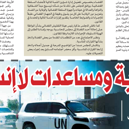
القضــاء بخصــوص تفعيــل إدارة شــؤون الذمــة المالية لأعضاء الســلطة 
الأوبئة الفتاكة ومنها حمى الضنك.
القضائيــة، ووافق المجلس على ذلك لما من شــأنه ترســيخ مبدأ الشــفافية 
وأقــر   المجلــس   إدراج   الموضــوع 
والنزاهة والعدالة في هيئات وأجهزة السلطة القضائية والوقاية من الفساد 
ضمــن  جــدول  أعمالــه،  وحضــور 
ليــس - جبل 
وتعزيــز دور الرقابــة على كل من يتــولى وظيفة في الجهــاز القضائي، طبقا
وزيــري  الصحــة  العامــة  والســكان 
للإجــراءات والضوابط الخاصــة بتقديم إقرارات الذمــة المالية والمحددة في 
والمالية  لمناقشــة  الإجراءات  المتخذة 
القانون.
بهذا الخصوص.
كما ناقش المجلس مذكرة رئيس هيئة التفتيش القضائي بشأن الموافقة 
من جهة أخرى استعرض المجلس 
عــلى إحالة أحــد القضاة إلى مجلس المحاســبة، ووجه بإعــادة الطلب إلى 
تقرير لجنة التجارة والصناعة بشأن 
الهيئة لاستيفاء الإجراءات اللازمة وفقا للقانون.
دراســتها لنتائــج الحملــة الوطنيــة 
ونظــر الاجتماع في عدد من التظلمــات المقدمة من بعض القضاة واتخذ 
لحماية المستهلك.
بشأنها القرارات المناسبة.
وهدفــت الحملة إلى توفير احتياج 
ة ســائلا
 الله 
وناقــش المجلس عــددا من المواضيــع المدرجة في جــدول أعماله واتخذ 
المســتهلك  مــن  الســلع  الأساســية 
إزاءها القرارات المناســبة، وأقر محضر اجتماعه الســابق بعد إجراء بعض 
والمنتجــات  الاســتهلاكية  بالأســعار 
و
م
س
ا
ع
د
ا
ت
لا
إ
ن
س
ن
التعديلات عليه.
التنافســية بمــا لا يزيــد عن أســعار 