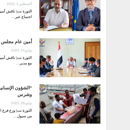
أغسطس 1, 2022
الثورة نت| ناقش أمين
اجتماع عبر…
أمين عام مجلس الشؤون ا
يوليو 31, 2022
الثورة نت| ناقش أمين
مع مدير…
“الشؤون الإنساني
وشرس
يوليو 28, 2022
الثورة نت| وزع فرع ا
من سيول…