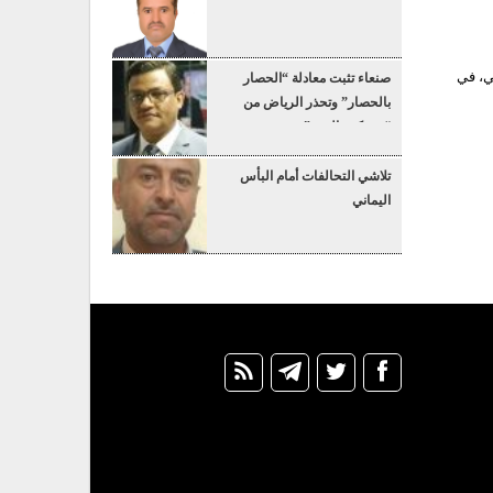
ي، في
صنعاء تثبت معادلة “الحصار
بالحصار” وتحذر الرياض من
“عسكرة البحر”
تلاشي التحالفات أمام البأس
اليماني