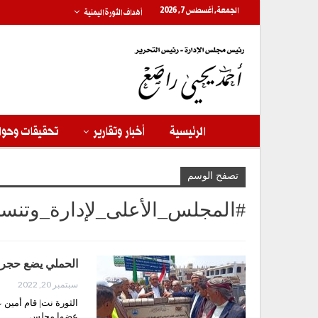
الجمعة, أغسطس 7, 2026
أهداف الثورة اليمنية
الرئيسية
أخبار وتقارير
تحقيقات وحوا
تصفح الوسم
#المجلس_الأعلى_لإدارة_وتنسي
الحملي يضع حجر 
سبتمبر 20, 2022
الثورة نت| قام أمين 
عضوا مجلس…