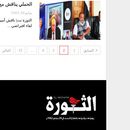
الحملي يناقش مع م
يوليو 26, 2022
الثورة نت| ناقش أمين
لقاء افتراضي…
السابق
1
2
3
4
…
15
التالي