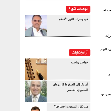
يوميات الثورة
لي، في
في مِحراب النور الأعظم
، اليوم
آراء وكتابات
خواطر رياضية
ة
أمريكا إلى السقوط دُرْ ..رهان
السعودي الخاسر
متضررين
هل تكرّر السعودية أخطاءها؟