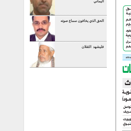
اليماني
الحق الذي يخافون سماع صوته
فليشهد الثقلان