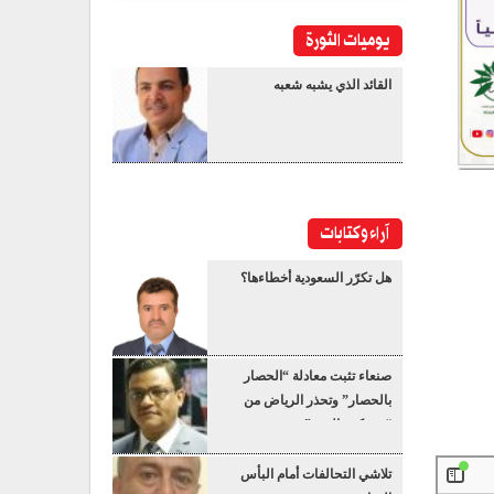
يوميات الثورة
القائد الذي يشبه شعبه
آراء وكتابات
هل تكرّر السعودية أخطاءها؟
صنعاء تثبت معادلة “الحصار
بالحصار” وتحذر الرياض من
“عسكرة البحر”
تلاشي التحالفات أمام البأس