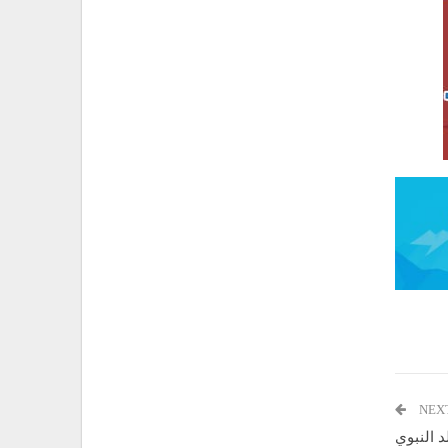
NEX
 النبوي