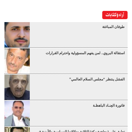
آراء وكتابات
طوفان المباغتة
استقالة البروي.. لمن يفهم المسؤولية واحترام القرارات
الفشل ينتظر “مجلس السلام العالمي”
فاتورة العِنـاد الباهظـة
تعليق على (معاهدة مكة) الثلاثية ودلالاتها السياسية والأمنية في