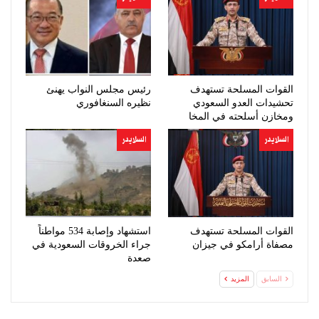
القوات المسلحة تستهدف
رئيس مجلس النواب يهنئ
تحشيدات العدو السعودي
نظيره السنغافوري
ومخازن أسلحته في المخا
السلايدر
السلايدر
القوات المسلحة تستهدف
استشهاد وإصابة 534 مواطناً
مصفاة أرامكو في جيزان
جراء الخروقات السعودية في
صعدة
السابق
المزيد